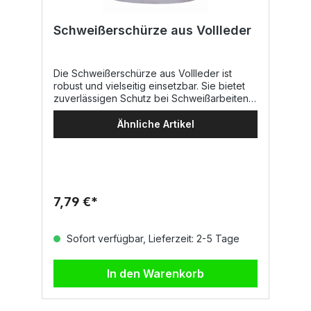
Schweißerschürze aus Vollleder
Die Schweißerschürze aus Vollleder ist
robust und vielseitig einsetzbar. Sie bietet
zuverlässigen Schutz bei Schweißarbeiten
und überzeugt durch ihre abnehmbaren
Schulterriemen, die für zusätzlichen
Ähnliche Artikel
Tragekomfort sorgen. Dank der
hochwertigen Lederqualität ist sie
besonders strapazierfähig und langlebig.
Material 100% Vollleder Lederstärke: ca. 1,0
– 1,3 mm Maße 70 x 60 cm ?? Jetzt
Schweißerschürze aus Vollleder bestellen
7,79 €*
Sofort verfügbar, Lieferzeit: 2-5 Tage
In den Warenkorb