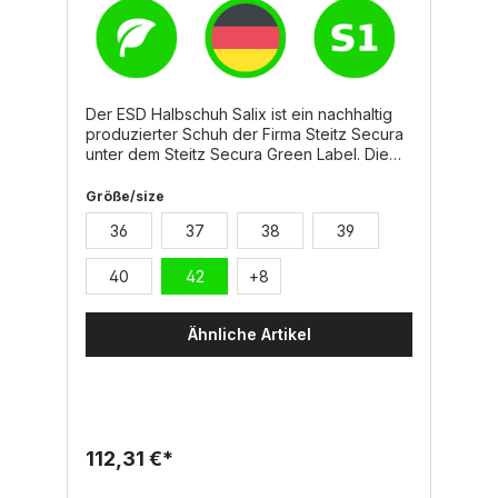
Der ESD Halbschuh Salix ist ein nachhaltig
produzierter Schuh der Firma Steitz Secura
unter dem Steitz Secura Green Label. Die
gesamte Schaftkonstruktion verfügt über
einen hohen Recyclinganteil, das
Größe/size
Obermaterial besteht zu 100% aus
36
37
38
39
recyceltem Material, ebenso wie das
Futtermaterial und die Hinterkappe, sowie
Schnürsenkel. Die Fußbetteinlage hat einen
40
42
+
8
Recyclinganteil von 42% und die neue
metallfreie Zehenschutzkappe ECO CAP
besteht zu 33% aus Meeresplastik und ist
Ähnliche Artikel
zu 100% wiederverwertbar. Eigenschaften
und Details:Modernes nachhaltiges Mesh-
GewebeAngenehmes Tragegefühl durch
nahtfreie
SchuhkonstruktionSpitzenschutzMetallfreie
KonstruktionVeganFunktionsfutter aus
112,31 €*
nachhaltigem TextilAustauschbare Komfort-
Fußbetteinlage mit hohem