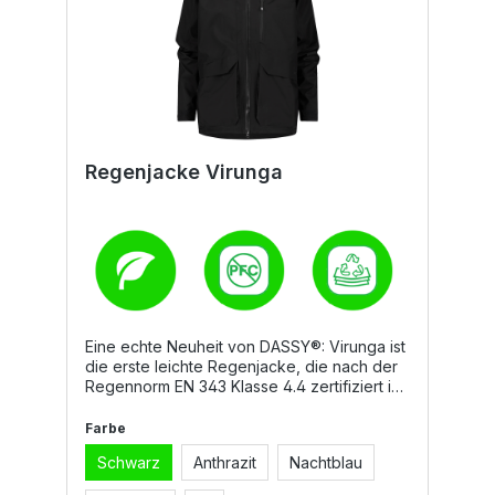
Regenjacke Virunga
Eine echte Neuheit von DASSY®: Virunga ist
die erste leichte Regenjacke, die nach der
Regennorm EN 343 Klasse 4.4 zertifiziert ist.
Sie besteht zu 100 % aus Recycling-
Polyester und bietet besten Schutz bei
Farbe
Regen und Wind. Die Jacke ist winddicht,
Schwarz
Anthrazit
Nachtblau
atmungsaktiv und verfügt über eine
wasserdichte Membran sowie verschweißte