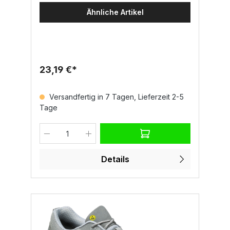
Standard 100 zertifiziertMit
Ähnliche Artikel
RecyclinganteilDetails:Reflektierende
DetailsRundhalsausschnittVerlängertes
RückenteilIdeal zur Veredelung
geeignetVersetzte Nähte für zusätzlichen
TragekomfortReinigung:Das T-Shirt kann
problemlos im normalen Waschgang
23,19 €*
gereinigt werden. Beachten Sie die
Pflegehinweise im Etikett, um die
antibakterielle Wirkung und die
Versandfertig in 7 Tagen, Lieferzeit 2-5
Materialqualität langfristig zu erhalten.
Tage
Details