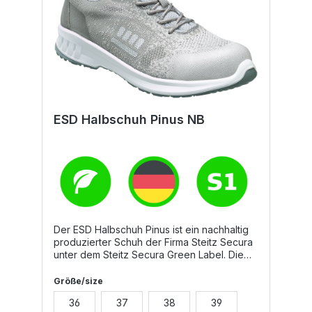
ESD Halbschuh Pinus NB
Der ESD Halbschuh Pinus ist ein nachhaltig
produzierter Schuh der Firma Steitz Secura
unter dem Steitz Secura Green Label. Die
gesamte Schaftkonstruktion verfügt über
einen hohen Recyclinganteil, das
Größe/size
Obermaterial besteht zu 100% aus
36
37
38
39
recyceltem Material, ebenso wie das