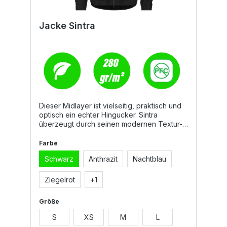
Jacke Sintra
Dieser Midlayer ist vielseitig, praktisch und
optisch ein echter Hingucker. Sintra
überzeugt durch seinen modernen Textur-
Mix, bei dem besonders beanspruchte
Stellen wie Schultern und Ärmel mit
Farbe
Softshellmaterial verstärkt sind. Dank der
Schwarz
Anthrazit
Nachtblau
PFC-freien Imprägnierung ist er
wasserabweisend und damit der ideale
Partner für kältere, feuchtere Tage. Das
Ziegelrot
+
1
elastische Material und die vorgeformten
Ärmel sorgen für höchsten Tragekomfort,
Größe
selbst bei viel Bewegung. Mit seinem 2-
Wege-Reißverschluss und den
S
XS
M
L
reflektierenden Details vereint Sintra