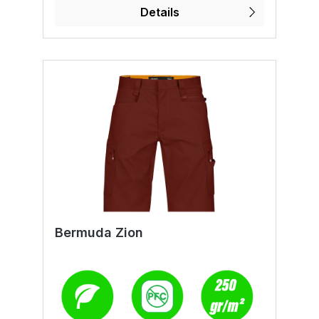
Innentasche mit
Details
ReißverschlussReflektierende
DetailsVerschweißte NähteVersetzte Nähte
für zusätzlichen
TragekomfortAufhängeschlaufeVerstellbare
r Saum mit ElastikkordelSchnellverschluss-
Druckknopf2-Wege-Reißverschluss mit
KinnschutzZweifach verstellbare Kapuze mit
verstärktem Rand
Bermuda Zion