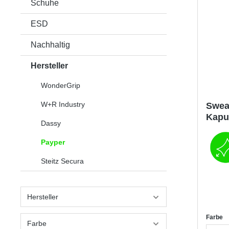
Schuhe
ESD
Nachhaltig
Hersteller
WonderGrip
W+R Industry
Sweat
Kapu
Dassy
Payper
Steitz Secura
Hersteller
Farbe
Farbe