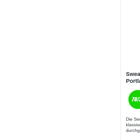
Swea
Port
Die Swe
klassi
durchg
funktio