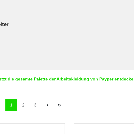
iter
etzt die gesamte Palette der Arbeitskleidung von Payper entdecke
1
2
3