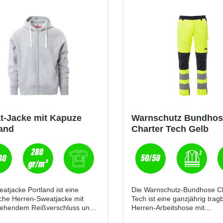
t-Jacke mit Kapuze
Warnschutz Bundho
land
Charter Tech Gelb
atjacke Portland ist eine
Die Warnschutz-Bundhose C
sche Herren-Sweatjacke mit
Tech ist eine ganzjährig trag
ehendem Reißverschluss und
Herren-Arbeitshose mit
nalen Details für Alltag und
Knieschutztaschen. Sie komb