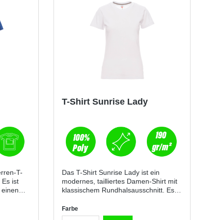
T-Shirt Sunrise Lady
erren-T-
Das T-Shirt Sunrise Lady ist ein
 Es ist
modernes, tailliertes Damen-Shirt mit
 einen
klassischem Rundhalsausschnitt. Es
s
überzeugt durch seine feminine
Kappnaht
Passform, den angenehm weichen
Farbe
ähten und
Tragekomfort und funktionale Details