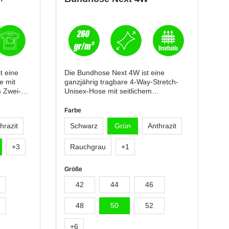
t eine
Die Bundhose Next 4W ist eine
e mit
ganzjährig tragbare 4-Way-Stretch-
 Zwei-
Unisex-Hose mit seitlichem
us
Gummizug, Gürtelschlaufen,
. Sie
Hosenschlitz mit Reißverschluss und
Farbe
wei
personalisiertem Knopf. Sie überzeugt
hrazit
Schwarz
Grün
Anthrazit
durch hohen Tragekomfort,
tische
funktionale Taschenlösungen und
n und
reflektierende Details für mehr
+
3
Rauchgrau
+
1
en
Sicherheit im Arbeitsalltag.DetailsZwei
und
abgerundete
Größe
aften und
VordertaschenMünztasche
rechtsSicherheitstasche mit
42
44
46
² Zwei-
Reißverschluss linksLinkes Bein:
erdeckt)
waagrechte Reißverschlusstasche,
48
50
52
eber
Tasche mit geformter Patte,
Klettverschluss und Ausweisfach,
+
6