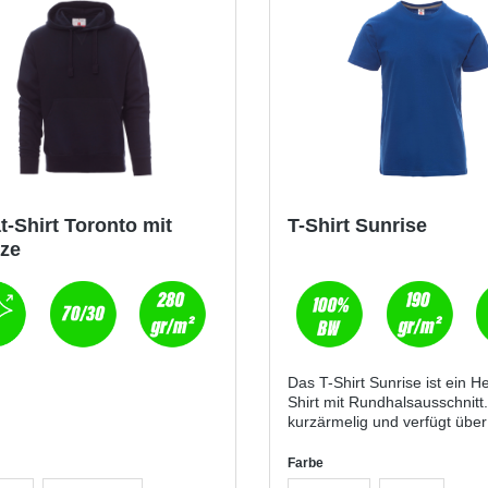
-Shirt Toronto mit
T-Shirt Sunrise
ze
Das T-Shirt Sunrise ist ein H
Shirt mit Rundhalsausschnitt.
kurzärmelig und verfügt über
Feinripp-Kragen (1,5 cm) au
Spandex-Mischgewebe mit 
Farbe
an der Vorderseite, Stretchn