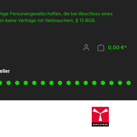
ähige Personengesellschaften, die bei Abschluss eines
en keine Verträge mit Verbrauchern, § 13 BGB.
0,00 €*
eller