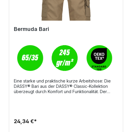
Bermuda Bari
Eine starke und praktische kurze Arbeitshose: Die
DASSY® Bari aus der DASSY® Classic-Kollektion
überzeugt durch Komfort und Funktionalität. Der
gerade Schnitt sorgt für Bewegungsfreiheit, während
die verstellbare Rückenelastik für eine perfekte
Passform in der Taille sorgt. Ideal für warme
Arbeitstage oder Tätigkeiten, bei denen Leichtigkeit
und Flexibilität gefragt sind.Material und
24,34 €*
Eigenschaften:PESCO 61: 65% Polyester / 35%
BaumwolleGewebegewicht: ca. 245 g/m²OEKO-TEX®