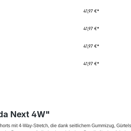
41,97 €*
41,97 €*
41,97 €*
41,97 €*
da Next 4W"
orts mit 4-Way-Stretch, die dank seitlichem Gummizug, Gürtels