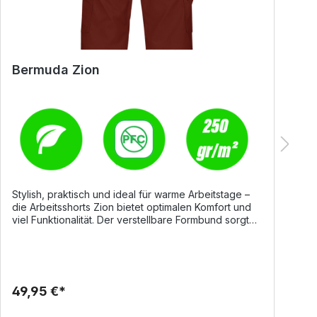
Bermuda Zion
B
Stylish, praktisch und ideal für warme Arbeitstage –
E
die Arbeitsshorts Zion bietet optimalen Komfort und
K
viel Funktionalität. Der verstellbare Formbund sorgt
H
für eine perfekte Passform, während zahlreiche
m
Taschen ausreichend Stauraum für Werkzeuge und
W
persönliche Gegenstände bieten. Gefertigt aus einem
S
nachhaltigen Materialmix mit Recycling-Polyester und
K
BCI-Baumwolle, überzeugt die Shorts durch
u
49,95 €*
5
Tragekomfort, Strapazierfähigkeit und
d
Umweltbewusstsein. Erhältlich in klassischen Farben
bi