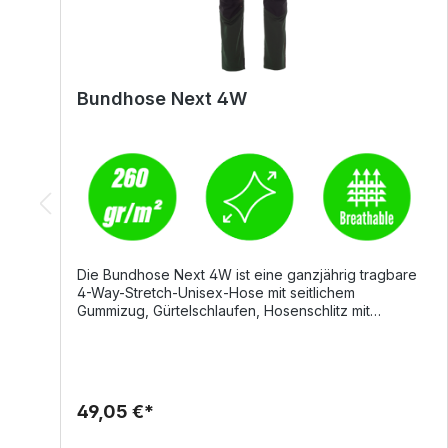
Bundhose Next 4W
Die Bundhose Next 4W ist eine ganzjährig tragbare
4-Way-Stretch-Unisex-Hose mit seitlichem
Gummizug, Gürtelschlaufen, Hosenschlitz mit
Reißverschluss und personalisiertem Knopf. Sie
überzeugt durch hohen Tragekomfort, funktionale
Taschenlösungen und reflektierende Details für mehr
Sicherheit im Arbeitsalltag.DetailsZwei abgerundete
VordertaschenMünztasche rechtsSicherheitstasche
49,05 €*
mit Reißverschluss linksLinkes Bein: waagrechte
Reißverschlusstasche, Tasche mit geformter Patte,