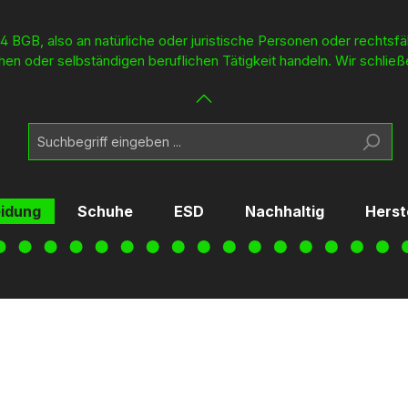
4 BGB, also an natürliche oder juristische Personen oder rechtsf
en oder selbständigen beruflichen Tätigkeit handeln. Wir schließ
eidung
Schuhe
ESD
Nachhaltig
Herst