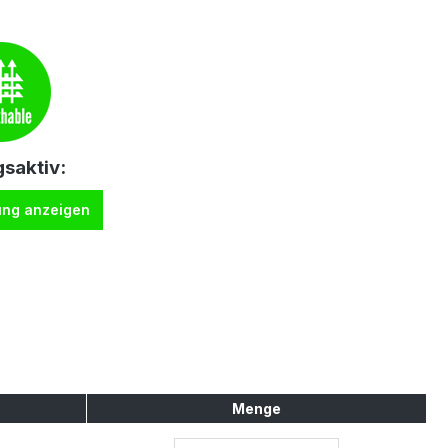
saktiv:
ung anzeigen
Menge