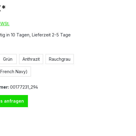
€*
MWSt.
ig in 10 Tagen, Lieferzeit 2-5 Tage
Grün
Anthrazit
Rauchgrau
(French Navy)
mer:
00177231_294
s anfragen