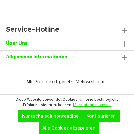
Handytasche mit Patte und
KlettverschlussKniepolstertaschen von oben
befüllbarRückseite: eine Tasche mit Patte
und Klettverschluss, eine Tasche ohne Patte
mit zwei reflektierenden
Service-Hotline
StreifenReflektierende Einsätze auf
KniehöheStoßband und
Über Uns
Verstärkungseinsätze in
KontrastfarbeSeitliche Nähte für zusätzliche
StabilitätMaterial und Eigenschaften90%
Allgemeine Informationen
Nylon, 10% Elastanca. 260 g/m²Elastischer
4-Way-Stretch für optimale
BewegungsfreiheitGrößen42–64Auch als
Bermuda erhältlichJetzt ansehen
Alle Preise exkl. gesetzl. Mehrwertsteuer.
Diese Website verwendet Cookies, um eine bestmögliche
Erfahrung bieten zu können.
Mehr Informationen ...
Nur technisch notwendige
Konfigurieren
Alle Cookies akzeptieren