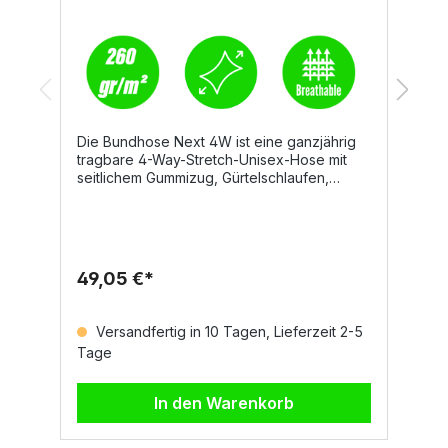
Die Bundhose Next 4W ist eine ganzjährig
E
tragbare 4-Way-Stretch-Unisex-Hose mit
A
seitlichem Gummizug, Gürtelschlaufen,
D
Hosenschlitz mit Reißverschluss und
K
personalisiertem Knopf. Sie überzeugt
S
durch hohen Tragekomfort, funktionale
w
Taschenlösungen und reflektierende Details
ei
für mehr Sicherheit im
I
49,05 €*
2
Arbeitsalltag.DetailsZwei abgerundete
T
VordertaschenMünztasche
Fl
rechtsSicherheitstasche mit Reißverschluss
E
Versandfertig in 10 Tagen, Lieferzeit 2-5
linksLinkes Bein: waagrechte
3
Tage
T
Reißverschlusstasche, Tasche mit geformter
g
Patte, Klettverschluss und Ausweisfach,
ze
kleine senkrechte
T
In den Warenkorb
ReißverschlusstascheRechtes Bein:
p
reflektierender Streifen, offene
Zollstocktasche, Hammerschlaufe,