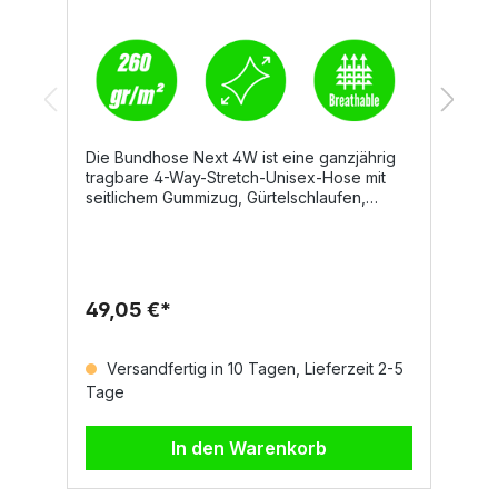
Die Bundhose Next 4W ist eine ganzjährig
E
tragbare 4-Way-Stretch-Unisex-Hose mit
A
seitlichem Gummizug, Gürtelschlaufen,
D
Hosenschlitz mit Reißverschluss und
K
personalisiertem Knopf. Sie überzeugt
S
durch hohen Tragekomfort, funktionale
w
Taschenlösungen und reflektierende Details
ei
für mehr Sicherheit im
I
49,05 €*
2
Arbeitsalltag.DetailsZwei abgerundete
T
VordertaschenMünztasche
Fl
rechtsSicherheitstasche mit Reißverschluss
E
Versandfertig in 10 Tagen, Lieferzeit 2-5
linksLinkes Bein: waagrechte
3
Tage
T
Reißverschlusstasche, Tasche mit geformter
g
Patte, Klettverschluss und Ausweisfach,
ze
kleine senkrechte
T
In den Warenkorb
ReißverschlusstascheRechtes Bein:
p
reflektierender Streifen, offene
Zollstocktasche, Hammerschlaufe,