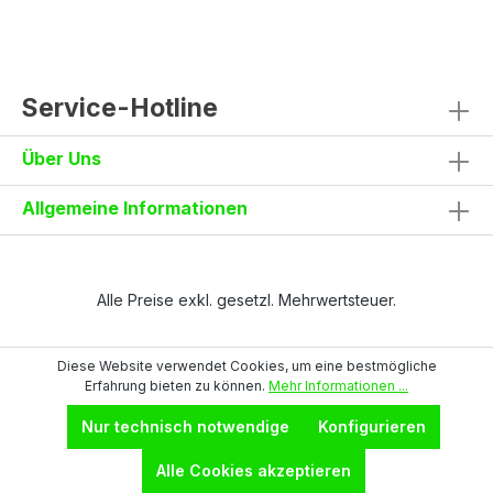
Handytasche mit Patte und
KlettverschlussKniepolstertaschen von oben
befüllbarRückseite: eine Tasche mit Patte
und Klettverschluss, eine Tasche ohne Patte
mit zwei reflektierenden
Service-Hotline
StreifenReflektierende Einsätze auf
KniehöheStoßband und
Über Uns
Verstärkungseinsätze in
KontrastfarbeSeitliche Nähte für zusätzliche
StabilitätMaterial und Eigenschaften90%
Allgemeine Informationen
Nylon, 10% Elastanca. 260 g/m²Elastischer
4-Way-Stretch für optimale
BewegungsfreiheitGrößen42–64Auch als
Bermuda erhältlichJetzt ansehen
Alle Preise exkl. gesetzl. Mehrwertsteuer.
Diese Website verwendet Cookies, um eine bestmögliche
Erfahrung bieten zu können.
Mehr Informationen ...
Nur technisch notwendige
Konfigurieren
Alle Cookies akzeptieren