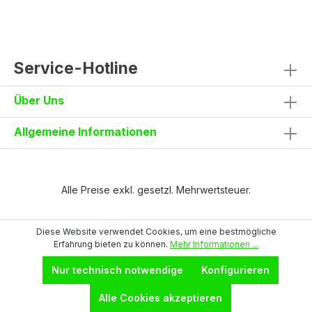
Handytasche mit Patte und
KlettverschlussKniepolstertaschen von oben
befüllbarRückseite: eine Tasche mit Patte
und Klettverschluss, eine Tasche ohne Patte
mit zwei reflektierenden
Service-Hotline
StreifenReflektierende Einsätze auf
KniehöheStoßband und
Über Uns
Verstärkungseinsätze in
KontrastfarbeSeitliche Nähte für zusätzliche
StabilitätMaterial und Eigenschaften90%
Allgemeine Informationen
Nylon, 10% Elastanca. 260 g/m²Elastischer
4-Way-Stretch für optimale
BewegungsfreiheitGrößen42–64Auch als
Bermuda erhältlichJetzt ansehen
Alle Preise exkl. gesetzl. Mehrwertsteuer.
Diese Website verwendet Cookies, um eine bestmögliche
Erfahrung bieten zu können.
Mehr Informationen ...
Nur technisch notwendige
Konfigurieren
Alle Cookies akzeptieren