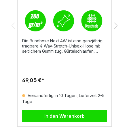
Die Bundhose Next 4W ist eine ganzjährig
E
tragbare 4-Way-Stretch-Unisex-Hose mit
A
seitlichem Gummizug, Gürtelschlaufen,
D
Hosenschlitz mit Reißverschluss und
K
personalisiertem Knopf. Sie überzeugt
S
durch hohen Tragekomfort, funktionale
w
Taschenlösungen und reflektierende Details
ei
für mehr Sicherheit im
I
49,05 €*
2
Arbeitsalltag.DetailsZwei abgerundete
T
VordertaschenMünztasche
Fl
rechtsSicherheitstasche mit Reißverschluss
E
Versandfertig in 10 Tagen, Lieferzeit 2-5
linksLinkes Bein: waagrechte
3
Tage
T
Reißverschlusstasche, Tasche mit geformter
g
Patte, Klettverschluss und Ausweisfach,
ze
kleine senkrechte
T
In den Warenkorb
ReißverschlusstascheRechtes Bein:
p
reflektierender Streifen, offene
Zollstocktasche, Hammerschlaufe,