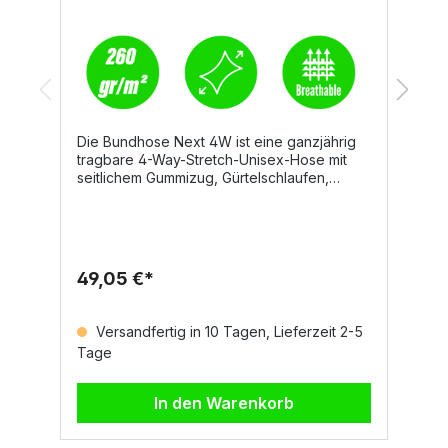
Die Bundhose Next 4W ist eine ganzjährig
E
tragbare 4-Way-Stretch-Unisex-Hose mit
A
seitlichem Gummizug, Gürtelschlaufen,
D
Hosenschlitz mit Reißverschluss und
K
personalisiertem Knopf. Sie überzeugt
S
durch hohen Tragekomfort, funktionale
w
Taschenlösungen und reflektierende Details
ei
für mehr Sicherheit im
I
49,05 €*
2
Arbeitsalltag.DetailsZwei abgerundete
T
VordertaschenMünztasche
Fl
rechtsSicherheitstasche mit Reißverschluss
E
Versandfertig in 10 Tagen, Lieferzeit 2-5
linksLinkes Bein: waagrechte
3
Tage
T
Reißverschlusstasche, Tasche mit geformter
g
Patte, Klettverschluss und Ausweisfach,
ze
kleine senkrechte
T
In den Warenkorb
ReißverschlusstascheRechtes Bein:
p
reflektierender Streifen, offene
Zollstocktasche, Hammerschlaufe,