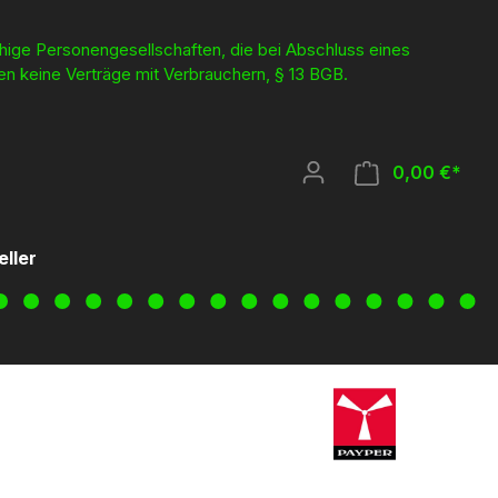
ähige Personengesellschaften, die bei Abschluss eines
en keine Verträge mit Verbrauchern, § 13 BGB.
0,00 €*
eller