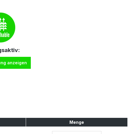
saktiv:
ung anzeigen
Menge