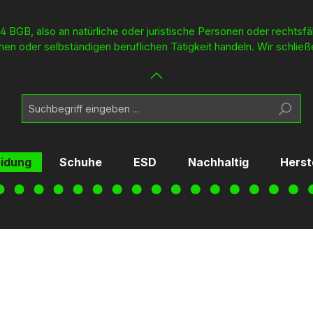
4 BGB, also an natürliche oder juristische Personen oder rechtsf
en oder selbständigen beruflichen Tätigkeit handeln. Wir schließ
eidung
Schuhe
ESD
Nachhaltig
Herst