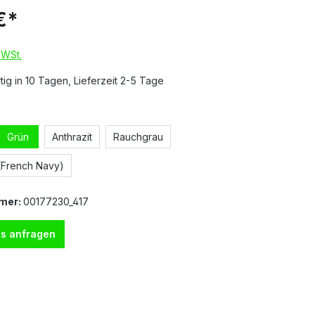
€*
MWSt.
ig in 10 Tagen, Lieferzeit 2-5 Tage
Grün
Anthrazit
Rauchgrau
(French Navy)
mer:
00177230_417
s anfragen