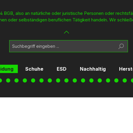
4 BGB, also an natürliche oder juristische Personen oder rechtsf
en oder selbständigen beruflichen Tätigkeit handeln. Wir schließ
eidung
Schuhe
ESD
Nachhaltig
Herst