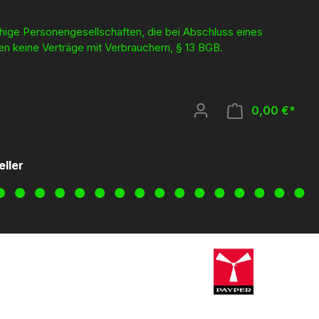
ähige Personengesellschaften, die bei Abschluss eines
en keine Verträge mit Verbrauchern, § 13 BGB.
0,00 €*
eller