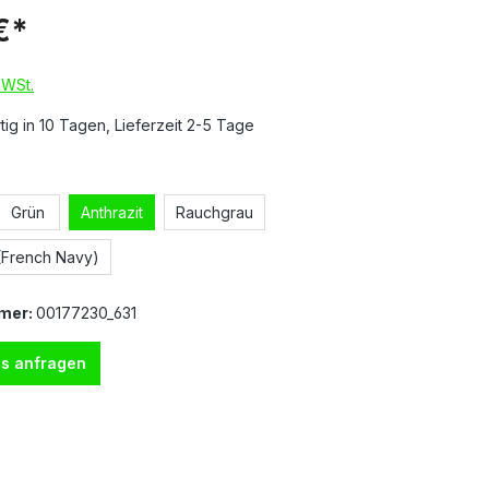
€*
MWSt.
ig in 10 Tagen, Lieferzeit 2-5 Tage
Grün
Anthrazit
Rauchgrau
(French Navy)
mer:
00177230_631
s anfragen