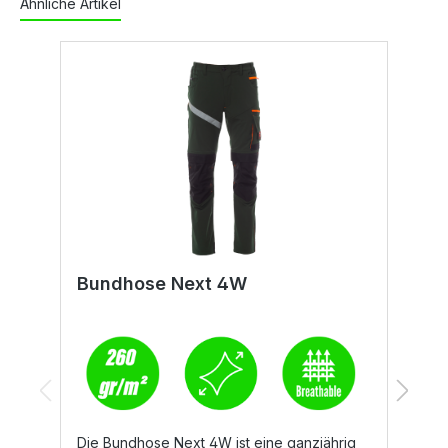
Ähnliche Artikel
Bundhose Next 4W
B
Die Bundhose Next 4W ist eine ganzjährig
D