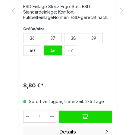
ESD Einlage Steitz Ergo-Soft: ESD
D
Standardeinlage; Komfort-
F
e
FußbetteinlageNormen: ESD-gerecht nach
u
DIN EN 61340
L
S
Größe/size
G
E
36
37
38
39
m,
S
b
E
40
46
+
7
U
L
B
Fe
8,80 €*
1
Sofort verfügbar, Lieferzeit: 2-5 Tage
Details