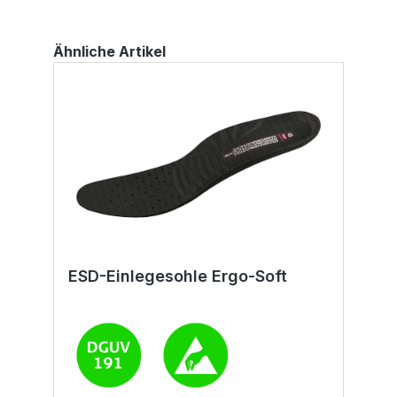
Ähnliche Artikel
ESD-Einlegesohle Ergo-Soft
E
H