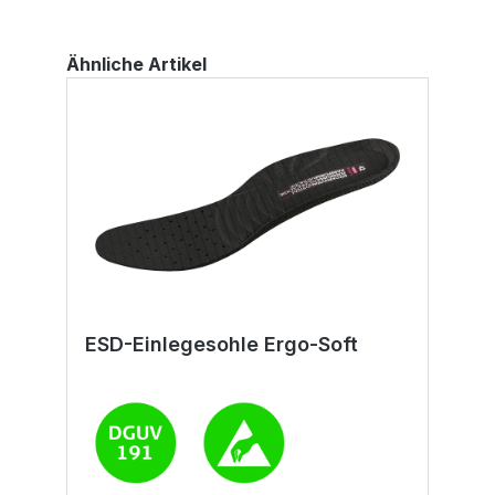
Ähnliche Artikel
ESD-Einlegesohle Ergo-Soft
E
H