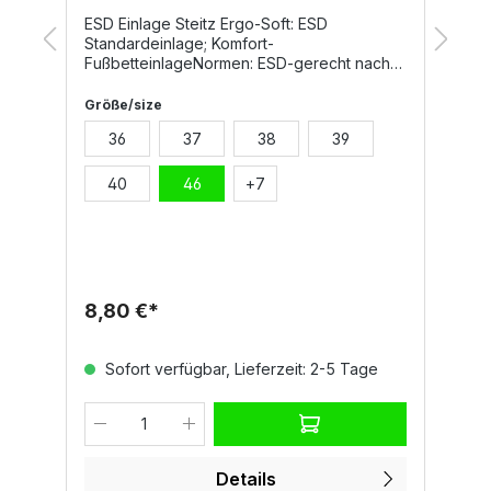
ESD Einlage Steitz Ergo-Soft: ESD
D
Standardeinlage; Komfort-
F
e
FußbetteinlageNormen: ESD-gerecht nach
u
DIN EN 61340
L
S
Größe/size
G
E
36
37
38
39
m,
S
b
E
40
46
+
7
U
L
B
Fe
8,80 €*
1
Sofort verfügbar, Lieferzeit: 2-5 Tage
Details