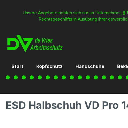
inhalt springen
Unsere Angebote richten sich nur an Unternehmer, § 1
Rechtsgeschäfts in Ausübung ihrer gewerblich
Start
Kopfschutz
Handschuhe
Bekl
ESD Halbschuh VD Pro 1