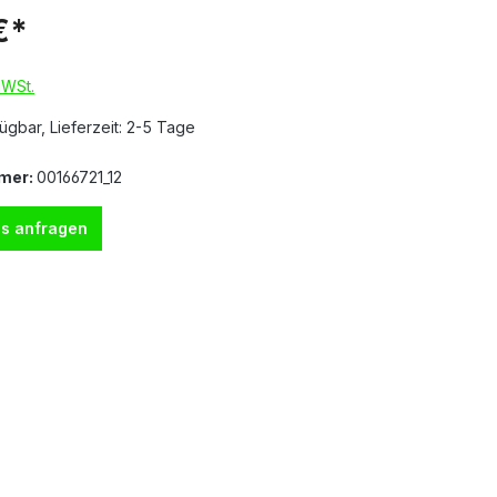
€*
MWSt.
ügbar, Lieferzeit: 2-5 Tage
mer:
00166721_12
s anfragen