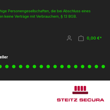
ähige Personengesellschaften, die bei Abschluss eines
en keine Verträge mit Verbrauchern, § 13 BGB.
0,00 €*
eller