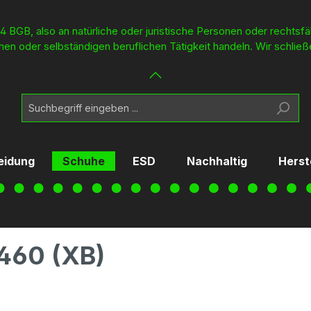
4 BGB, also an natürliche oder juristische Personen oder rechtsf
en oder selbständigen beruflichen Tätigkeit handeln. Wir schließ
eidung
Schuhe
ESD
Nachhaltig
Herst
460 (XB)