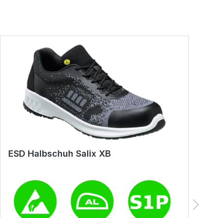
ESD Halbschuh Salix XB
E