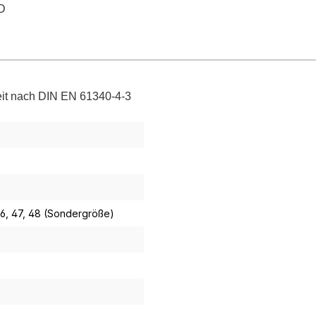
D
keit nach DIN EN 61340-4-3
46
, 47
, 48 (Sondergröße)