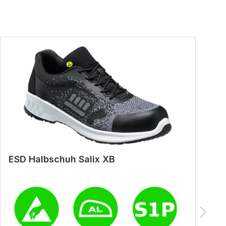
ESD Halbschuh Salix XB
E