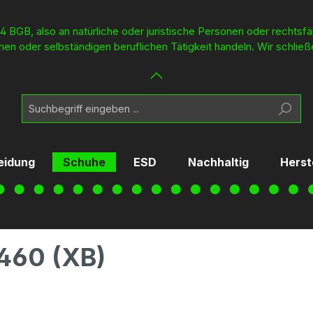
4 BGB, also an natürliche oder juristische Personen oder rechtsf
en oder selbständigen beruflichen Tätigkeit handeln. Wir schließ
eidung
Schuhe
ESD
Nachhaltig
Herst
460 (XB)