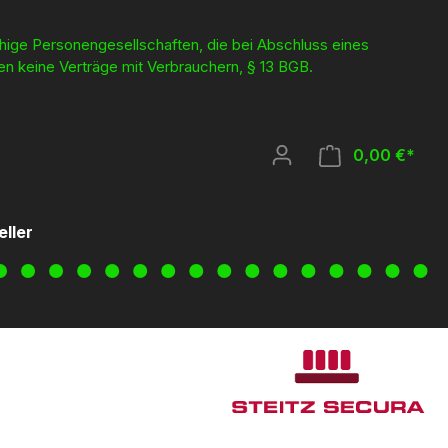
ähige Personengesellschaften, die bei Abschluss eines
en keine Verträge mit Verbrauchern, § 13 BGB.
0,00 €*
eller