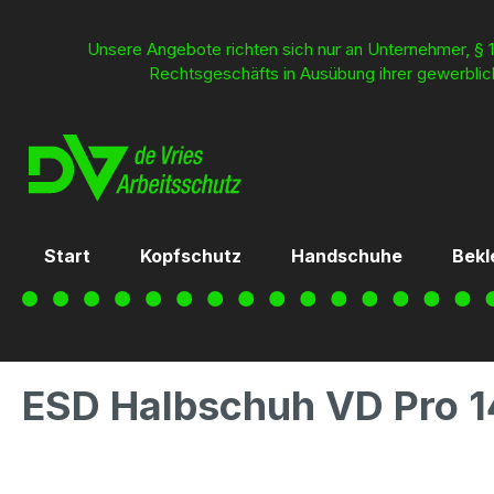
inhalt springen
Unsere Angebote richten sich nur an Unternehmer, § 1
Rechtsgeschäfts in Ausübung ihrer gewerblich
Start
Kopfschutz
Handschuhe
Bekl
ESD Halbschuh VD Pro 1