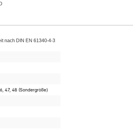
D
keit nach DIN EN 61340-4-3
46
, 47
, 48 (Sondergröße)