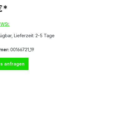
€*
MWSt.
ügbar, Lieferzeit: 2-5 Tage
mer:
00166721_19
s anfragen