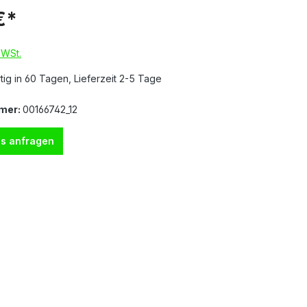
€*
MWSt.
ig in 60 Tagen, Lieferzeit 2-5 Tage
mer:
00166742_12
s anfragen