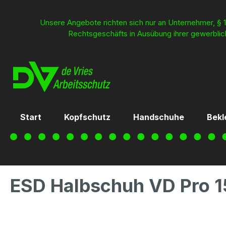
inhalt springen
Unsere Angebote richten sich nur an Unternehmer, § 1
Rechtsgeschäfts in Ausübung ihrer gewerblich
Start
Kopfschutz
Handschuhe
Bekl
ESD Halbschuh VD Pro 1