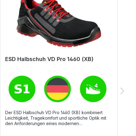
ESD Halbschuh VD Pro 1460 (XB)
E
Der ESD Halbschuh VD Pro 1460 (XB) kombiniert
D
Leichtigkeit, Tragekomfort und sportliche Optik mit
L
den Anforderungen eines modernen
O
Sicherheitsschuhs. Hochatmungsaktive
S
Mikrofasermaterialien und die Echtleder-Brandsohle
M