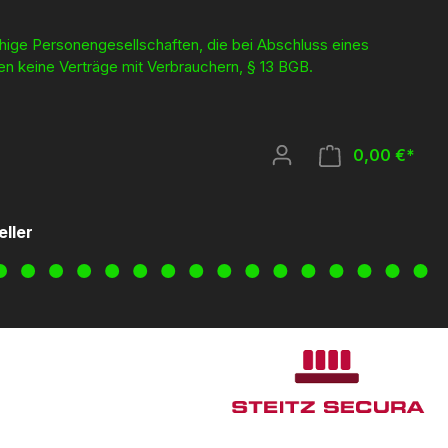
ähige Personengesellschaften, die bei Abschluss eines
en keine Verträge mit Verbrauchern, § 13 BGB.
0,00 €*
eller