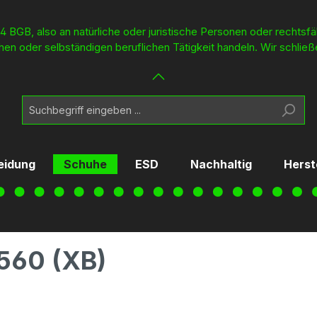
4 BGB, also an natürliche oder juristische Personen oder rechtsf
en oder selbständigen beruflichen Tätigkeit handeln. Wir schließ
eidung
Schuhe
ESD
Nachhaltig
Herst
560 (XB)