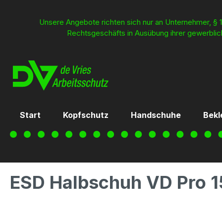
inhalt springen
Unsere Angebote richten sich nur an Unternehmer, § 1
Rechtsgeschäfts in Ausübung ihrer gewerblich
Start
Kopfschutz
Handschuhe
Bekl
ESD Halbschuh VD Pro 1