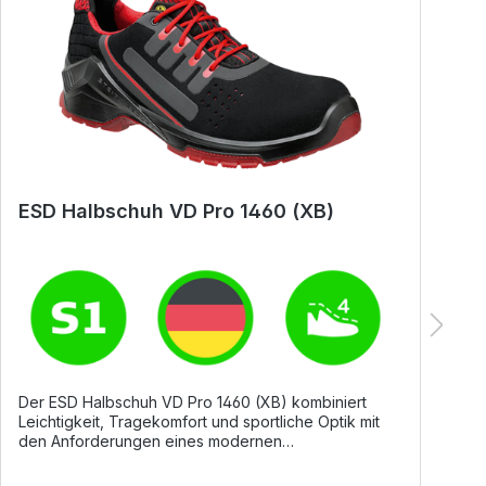
ESD Halbschuh VD Pro 1460 (XB)
E
Der ESD Halbschuh VD Pro 1460 (XB) kombiniert
D
Leichtigkeit, Tragekomfort und sportliche Optik mit
L
den Anforderungen eines modernen
O
Sicherheitsschuhs. Hochatmungsaktive
S
Mikrofasermaterialien und die Echtleder-Brandsohle
M