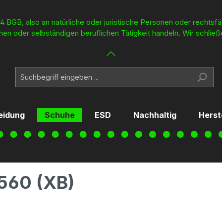
4 BGB, also an natürliche oder juristische Personen oder rechtsf
en oder selbständigen beruflichen Tätigkeit handeln. Wir schließ
eidung
Schuhe
ESD
Nachhaltig
Herst
560 (XB)