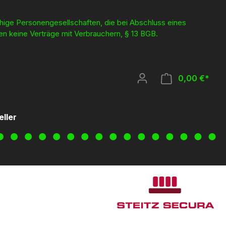
ähige Personengesellschaften, die bei Abschluss eines
en keine Verträge mit Verbrauchern, § 13 BGB.
0,00 €*
eller