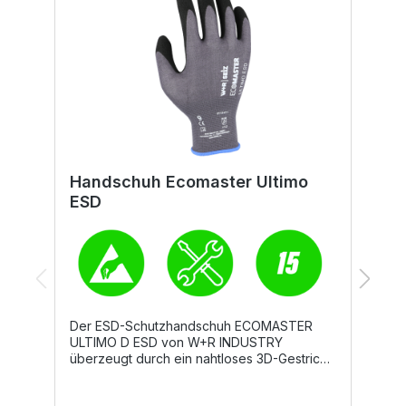
Handschuh Ecomaster Ultimo
H
ESD
Der ESD-Schutzhandschuh ECOMASTER
D
ULTIMO D ESD von W+R INDUSTRY
b
überzeugt durch ein nahtloses 3D-Gestrick,
n
das sich perfekt an die Hand anpasst und
T
einen sehr hohen Tragekomfort bietet. Die
½