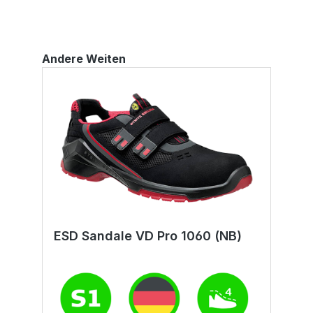
M
F
E
2
Andere Weiten
E
6
ESD Sandale VD Pro 1060 (NB)
E