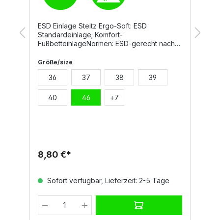
ESD Einlage Steitz Ergo-Soft: ESD
D
Standardeinlage; Komfort-
F
e
FußbetteinlageNormen: ESD-gerecht nach
u
DIN EN 61340
L
S
Größe/size
G
E
36
37
38
39
m,
S
b
E
40
46
+
7
U
L
B
Fe
8,80 €*
1
Sofort verfügbar, Lieferzeit: 2-5 Tage