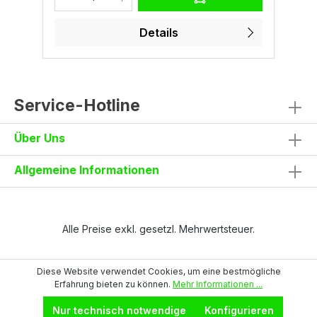
ESD Normen:Schutzklasse S1 nach EN ISO
E
20345ESD Schutz vor elektrostatischer
20
ss
Entladung, Ableitfähigkeit nach DIN EN
o
Details
61340-4-3
l
K
1
a
Service-Hotline
Über Uns
Allgemeine Informationen
Alle Preise exkl. gesetzl. Mehrwertsteuer.
Diese Website verwendet Cookies, um eine bestmögliche
Erfahrung bieten zu können.
Mehr Informationen ...
Nur technisch notwendige
Konfigurieren