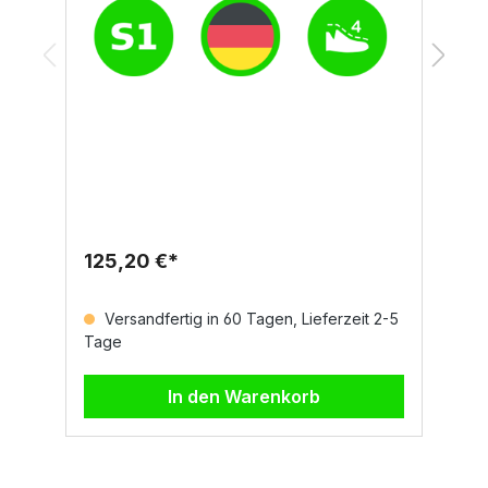
E
S
u
A
S
M
B
K
125,20 €*
1
t
o
g
Versandfertig in 60 Tagen, Lieferzeit 2-5
r
Tage
T
d
f
R
In den Warenkorb
12
M
n
o
a