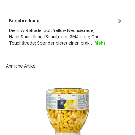
Beschreibung
Die E-A-R&trade; Soft Yellow Neons&trade;
Nachf&uuml;llung f&uuml;r den 3M&trade; One
Touch&trade; Spender bietet einen prak…
Mehr
Ähnliche Artikel