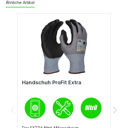
Ähnliche Artikel
Handschuh ProFit Extra
H
Der EXTRA Nitril-Mikroschaum-
D