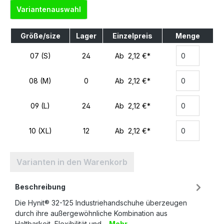
Variantenauswahl
Größe/size
Lager
Einzelpreis
Menge
07 (S)
24
Ab 2,12 €*
08 (M)
0
Ab 2,12 €*
09 (L)
24
Ab 2,12 €*
10 (XL)
12
Ab 2,12 €*
Varianten in den Warenkorb
Beschreibung
Die Hynit® 32-125 Industriehandschuhe überzeugen
durch ihre außergewöhnliche Kombination aus
Haltbarkeit, Flexibilität und…
Mehr