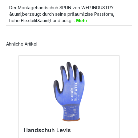
Der Montagehandschuh SPUN von W+R INDUSTRY
&uuml;berzeugt durch seine pr&auml;zise Passform,
hohe Flexibilit&auml;t und ausg…
Mehr
Ähnliche Artikel
Handschuh Levis
H