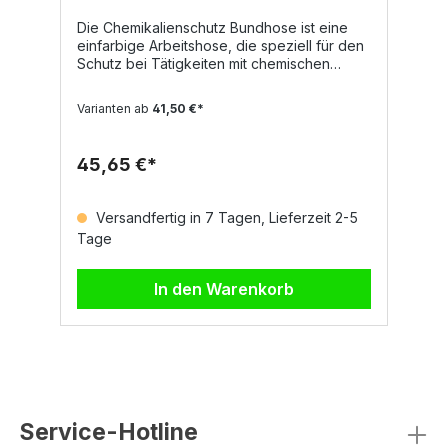
Die Chemikalienschutz Bundhose ist eine
D
einfarbige Arbeitshose, die speziell für den
C
Schutz bei Tätigkeiten mit chemischen
T
Substanzen entwickelt wurde. Sie bietet
v
hohen Tragekomfort durch ihren
U
Varianten ab
41,50 €*
eingesetzten Bund und überzeugt mit
b
funktionalen Details wie mehreren Taschen
p
und verdecktem
Ä
45,65 €*
4
Knopfverschluss.DetailsEingesetzter
i
BundSchlitzverarbeitung mit verdecktem
Eig
KnopfverschlussZwei
Ob
Versandfertig in 7 Tagen, Lieferzeit 2-5
FlügeltaschenGesäßtasche rechts mit Patte
F
Tage
T
und verdecktem
G
KlettverschlussZollstocktasche
U
rechtsMaterialHB-CHEM StandardOberstoff
b
In den Warenkorb
1: 100% Polyacrylnitril/PolyacrylFutter: 50%
B
Baumwolle, 50% Polyesterca. 270
u
g/m²NormenEN 13034 TYP 6 + A1:2009Jetzt
B
ansehen
ve
Service-Hotline