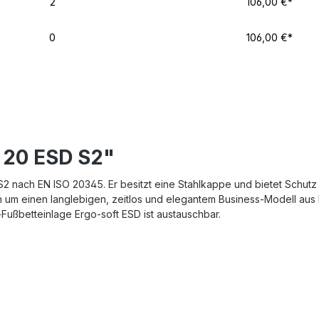
2
106,00 €*
0
106,00 €*
 20 ESD S2"
e S2 nach EN ISO 20345. Er besitzt eine Stahlkappe und bietet Schut
ch um einen langlebigen, zeitlos und elegantem Business-Modell aus 
ußbetteinlage Ergo-soft ESD ist austauschbar.