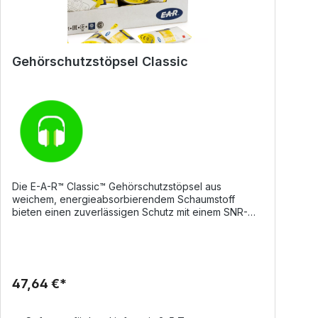
Gehörschutzstöpsel Classic
Die E-A-R™ Classic™ Gehörschutzstöpsel aus
weichem, energieabsorbierendem Schaumstoff
bieten einen zuverlässigen Schutz mit einem SNR-
Wert von 28 dB. Dank ihres niedrigen
Gleichgewichtsdrucks zählen sie zu den bequemsten
Gehörschutzlösungen von 3M. Sie sind
feuchtigkeitsbeständig und quellen nicht so leicht
auf, wodurch sie auch bei längerem Tragen ihre Form
47,64 €*
behalten. Die zylindrische Form passt in die meisten
Gehörgänge und sorgt für wirksamen Schutz. Durch
die zellenartige Oberflächenstruktur verrutschen die