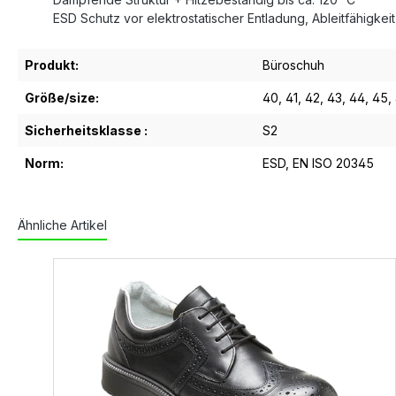
ESD Schutz vor elektrostatischer Entladung, Ableitfähigke
Produkt:
Büroschuh
Größe/size:
40
, 41
, 42
, 43
, 44
, 45
,
Sicherheitsklasse :
S2
Norm:
ESD
, EN ISO 20345
Ähnliche Artikel