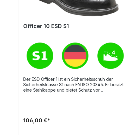
Officer 10 ESD S1
Der ESD Officer 1 ist ein Sicherheitsschuh der
Sicherheitsklasse S1 nach EN ISO 20345. Er besitzt
eine Stahlkappe und bietet Schutz vor
elektrostatischer Entladung. Durch die
Multizonendämpfung VARIO Vitality® wird der Rücken
spürbar entlastet. Es handelt sich um einen
langlebigen, zeitlos und elegantem Business-Modell
aus hochwertigem pflegeleichtem Rinder Glattleder
106,00 €*
mit einer Lyra-Lochung. Das Futter ist ein weiches,
anschmiegsames Futter aus echtem Leder. Die
Komfort-Fußbetteinlage Ergo-soft ESD ist