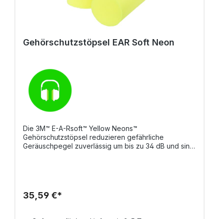
Gehörschutzstöpsel EAR Soft Neon
Die 3M™ E-A-Rsoft™ Yellow Neons™
Gehörschutzstöpsel reduzieren gefährliche
Geräuschpegel zuverlässig um bis zu 34 dB und sind
nach EN 352-2:2020 geprüft. Ihr auffälliges
neongelbes Design ermöglicht eine leichte
Sichtbarkeit bei Konformitätsprüfungen. Der weiche
Schaumstoff sorgt für geringen Druck im Gehörgang,
während das konische Design eine gute Passform für
35,59 €*
die meisten Gehörgänge bietet. Erhältlich mit und
ohne Kordel, bieten die Stöpsel sicheren Schutz in
lauten Umgebungen. Eigenschaften Dämmung bis zu