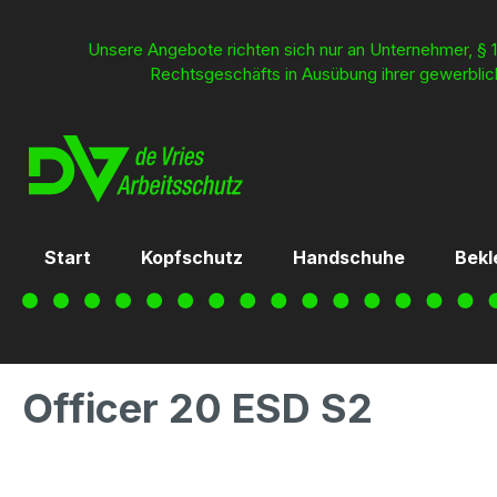
inhalt springen
Unsere Angebote richten sich nur an Unternehmer, § 1
Rechtsgeschäfts in Ausübung ihrer gewerblich
Start
Kopfschutz
Handschuhe
Bekl
Officer 20 ESD S2