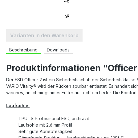
48
49
Varianten in den Warenkorb
Beschreibung
Downloads
Produktinformationen "Officer
Der ESD Officer 2 ist ein Sicherheitsschuh der Sicherheitsklass
VARIO Vitality® wird der Rücken spürbar entlastet. Es handelt si
weiches, anschmiegsames Futter aus echtem Leder. Die Komfort-F
Laufsohle:
TPU LS Professional ESD, anthrazit
Laufsohle mit 2,6 mm Profil
Sehr gute Abriebfestigkeit
Dämpfende Struktur + Hitzebeständig bis ca. 120° C