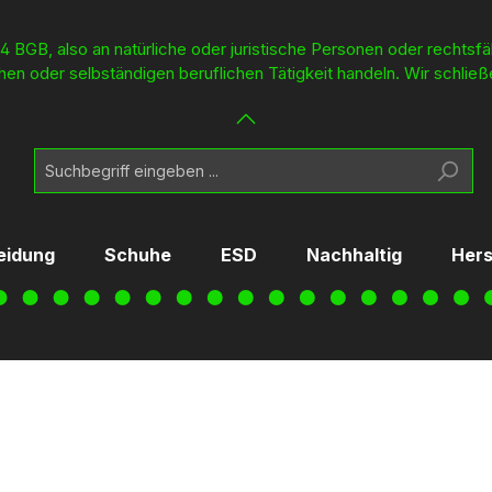
4 BGB, also an natürliche oder juristische Personen oder rechtsf
en oder selbständigen beruflichen Tätigkeit handeln. Wir schließ
eidung
Schuhe
ESD
Nachhaltig
Hers