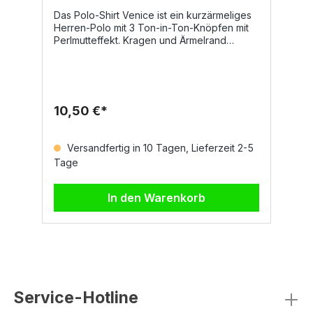
Das Polo-Shirt Venice ist ein kurzärmeliges
D
Herren-Polo mit 3 Ton-in-Ton-Knöpfen mit
k
Perlmutteffekt. Kragen und Ärmelrand
K
bestehen aus Feinripp. Zudem verfügt es
S
über Seitenschlitze, ein Nackenband in
u
Kontrastfarben, Stretchnähte sowie ein
s
seitliches Verstärkungsband. Auf Anfrage ist
Tr
das Modell auch als Damen-Polo
P
10,50 €*
8
erhältlich.Eigenschaften und Material100%
S
Baumwolleca. 200 g/m²PiquetGrößen und
F
FarbenGrößen: XS–5XLFarben: Schwarz,
M
Versandfertig in 10 Tagen, Lieferzeit 2-5
Weiß, Marineblau, Königsblau,
S
Tage
T
RauchgrauAuf Anfrage auch in Gelb,
G
Orange, Rot, Indigo, Bordeaux, Grün, Braun
(
und weiteren Farbtönen erhältlichJetzt
In den Warenkorb
ansehen
Service-Hotline