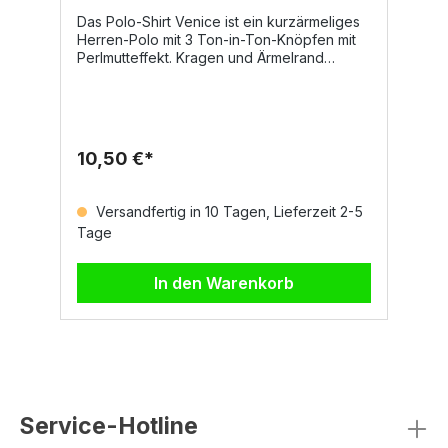
Das Polo-Shirt Venice ist ein kurzärmeliges
D
Herren-Polo mit 3 Ton-in-Ton-Knöpfen mit
k
Perlmutteffekt. Kragen und Ärmelrand
K
bestehen aus Feinripp. Zudem verfügt es
S
über Seitenschlitze, ein Nackenband in
u
Kontrastfarben, Stretchnähte sowie ein
s
seitliches Verstärkungsband. Auf Anfrage ist
Tr
das Modell auch als Damen-Polo
P
10,50 €*
8
erhältlich.Eigenschaften und Material100%
S
Baumwolleca. 200 g/m²PiquetGrößen und
F
FarbenGrößen: XS–5XLFarben: Schwarz,
M
Versandfertig in 10 Tagen, Lieferzeit 2-5
Weiß, Marineblau, Königsblau,
S
Tage
T
RauchgrauAuf Anfrage auch in Gelb,
G
Orange, Rot, Indigo, Bordeaux, Grün, Braun
(
und weiteren Farbtönen erhältlichJetzt
In den Warenkorb
ansehen
Service-Hotline