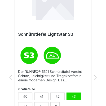
1
Schnürstiefel LightStar S3
S
S
l
Der RUNNEX® 5321 Schnürstiefel vereint
D
n.
Schutz, Leichtigkeit und Tragekomfort in
b
einem modernen Design. Das
M
hydrophobierte Glattleder mit robuster TPU-
T
Überkappe schützt zuverlässig, während
Z
Größe/size
G
die RUNNEX® Alu-Protection
h
40
41
42
43
le
Zehenschutzkappe Sicherheit bietet. Dank
S
der gepolsterten Ferse, Lasche und dem
m
Schaftabschluss genießen Sie auch bei
D