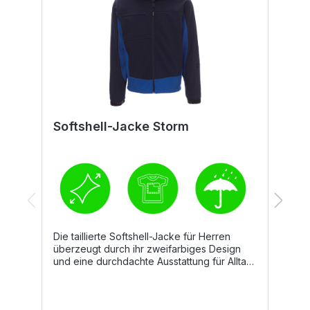
Softshell-Jacke Storm
S
Die taillierte Softshell-Jacke für Herren
D
überzeugt durch ihr zweifarbiges Design
t
und eine durchdachte Ausstattung für Alltag
d
und Freizeit. Sie ist mit einem
R
durchgehenden, versiegelten SBS-
S
Reißverschluss ausgestattet, der optimalen
R