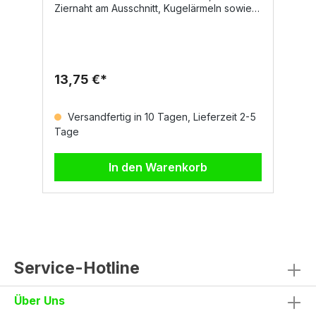
Ziernaht am Ausschnitt, Kugelärmeln sowie
elastischem Feinripp an Ärmeln und Taille.
Verstärkte Nähte sorgen für zusätzliche
Stabilität und Langlebigkeit.Material70%
Baumwolle, 30% Polyester280 g/m²Größen
und FarbenGrößen: XS–5XLFarben: Weiß,
13,75 €*
Schwarz, Navy, Königsblau, Rauchgrau,
1
Grau meliertAuf Anfrage auch in Rot
erhältlichJetzt ansehen
Versandfertig in 10 Tagen, Lieferzeit 2-5
Tage
In den Warenkorb
Service-Hotline
Über Uns