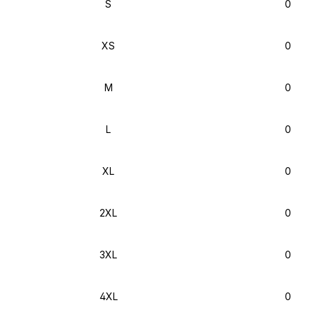
S
0
XS
0
M
0
L
0
XL
0
2XL
0
3XL
0
4XL
0