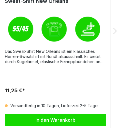
Sweat-Shirt New Orleans
T
Das Sweat-Shirt New Orleans ist ein klassisches
D
Herren-Sweatshirt mit Rundhalsausschnitt. Es bietet
in
durch Kugelärmel, elastische Feinrippbündchen an
S
Ärmeln und Taille sowie verstärkte Nähte hohen
e
Tragekomfort und eine lange Lebensdauer. Ideal für
F
Arbeit und Freizeit.Material55% Baumwolle, 45%
v
Polyesterca. 260 g/m²Elastischer Feinripp an Ärmeln
H
und TailleVerstärkte Nähte für zusätzliche
D
11,25 €*
6
HaltbarkeitGrößen und FarbenGrößen: XS–
s
5XLFarben: Weiß, Schwarz, Navy, Königsblau,
z
Rauchgrau, Grau meliertAuf Anfrage auch in RotJetzt
F
Versandfertig in 10 Tagen, Lieferzeit 2-5 Tage
ansehen
e
St
S
In den Warenkorb
g