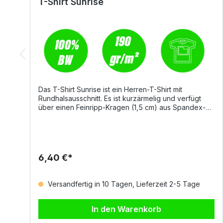
T-Shirt Sunrise
Das T-Shirt Sunrise ist ein Herren-T-Shirt mit
Rundhalsausschnitt. Es ist kurzärmelig und verfügt
über einen Feinripp-Kragen (1,5 cm) aus Spandex-
Mischgewebe mit Kappnaht an der Vorderseite,
Stretchnähten und einer Seitennah. Ein
Verstärkungsband in Kontrastfarben von Schulter zu
Schulter, das im Kragen sichtbar ist, sorgt für
zusätzliche Stabilität.Material100% Baumwolle190
6,40 €*
g/m²Größen und FarbenGrößen: XS–5XLFarben:
Weiß, Schwarz, Navy, Königsblau, StahlgrauAuf
Anfrage auch in Orange, Rot und Grün erhältlichJetzt
Versandfertig in 10 Tagen, Lieferzeit 2-5 Tage
ansehen
In den Warenkorb