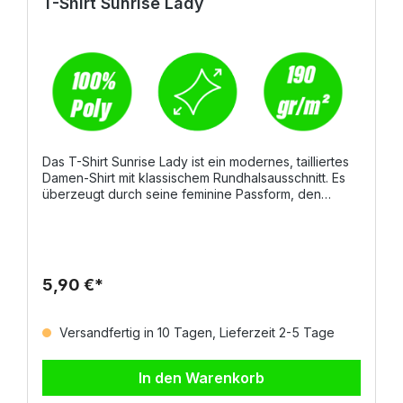
T-Shirt Sunrise Lady
Das T-Shirt Sunrise Lady ist ein modernes, tailliertes
Damen-Shirt mit klassischem Rundhalsausschnitt. Es
überzeugt durch seine feminine Passform, den
angenehm weichen Tragekomfort und funktionale
Details wie einen Feinripp-Kragen aus Spandex-
Mischgewebe, ein Verstärkungsband von Schulter zu
Schulter in Kontrastfarbe sowie Stretchnähte für
zusätzliche Bewegungsfreiheit. Mit seiner
5,90 €*
hochwertigen Baumwollqualität ist es ideal für den
täglichen Einsatz geeignet.Eigenschaften und
Material:100% BaumwolleFeinripp-Kragen aus
Versandfertig in 10 Tagen, Lieferzeit 2-5 Tage
Spandex-Mischgewebe mit
KappnahtKontrastfarbenes Verstärkungsband von
Schulter zu SchulterStretchnähte für mehr
In den Warenkorb
BewegungsfreiheitSeitennähte für optimale