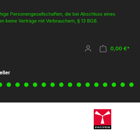
ähige Personengesellschaften, die bei Abschluss eines
en keine Verträge mit Verbrauchern, § 13 BGB.
0,00 €*
eller