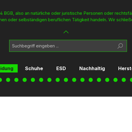
4 BGB, also an natürliche oder juristische Personen oder rechtsf
en oder selbständigen beruflichen Tätigkeit handeln. Wir schließ
eidung
Schuhe
ESD
Nachhaltig
Herst