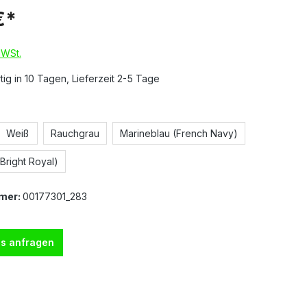
€*
MWSt.
ig in 10 Tagen, Lieferzeit 2-5 Tage
Weiß
Rauchgrau
Marineblau (French Navy)
Bright Royal)
mer:
00177301_283
s anfragen