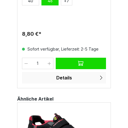
E
40
46
+
7
U
L
B
Fe
8,80 €*
1
Sofort verfügbar, Lieferzeit: 2-5 Tage
Details
Ähnliche Artikel