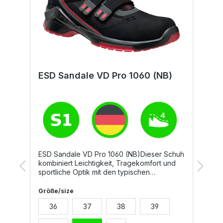
ESD Sandale VD Pro 1060 (NB)
S
ESD Sandale VD Pro 1060 (NB)Dieser Schuh
D
r
kombiniert Leichtigkeit, Tragekomfort und
S
sportliche Optik mit den typischen
h
Anforderungen eines Sicherheitsschuhs.
p
rt
Hochatmungsaktive Mikrofasermaterialien
F
Größe/size
G
und die Echtleder-Brandsohle garantieren
E
36
37
38
39
einen sehr guten Klimakomfort. Perfekt
N
geeignet für einen typischen Arbeitsalltag in
S