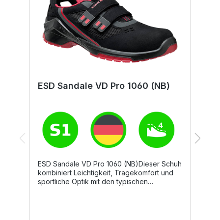
ESD Sandale VD Pro 1060 (NB)
E
ESD Sandale VD Pro 1060 (NB)Dieser Schuh
E
kombiniert Leichtigkeit, Tragekomfort und
S
sportliche Optik mit den typischen
u
Anforderungen eines Sicherheitsschuhs.
A
Hochatmungsaktive Mikrofasermaterialien
S
und die Echtleder-Brandsohle garantieren
M
einen sehr guten Klimakomfort. Perfekt
B