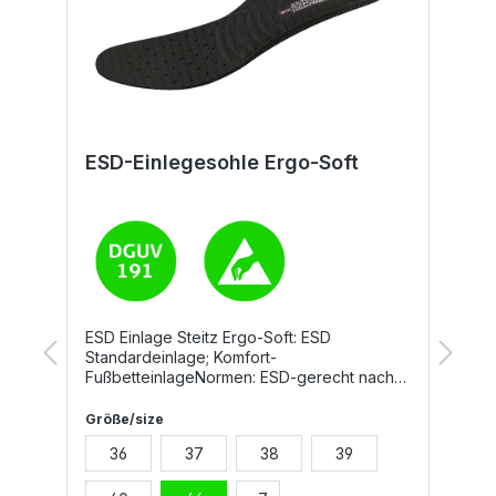
ESD-Einlegesohle Ergo-Soft
E
H
ESD Einlage Steitz Ergo-Soft: ESD
D
Standardeinlage; Komfort-
F
e
FußbetteinlageNormen: ESD-gerecht nach
u
DIN EN 61340
L
S
Größe/size
G
E
36
37
38
39
m,
S
b