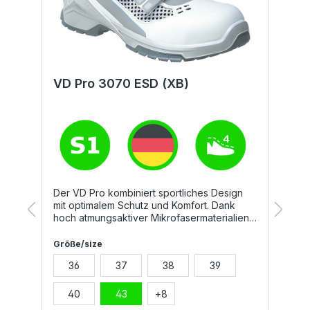
VD Pro 3070 ESD (XB)
V
Der VD Pro kombiniert sportliches Design
mit optimalem Schutz und Komfort. Dank
hoch atmungsaktiver Mikrofasermaterialien
und einer Echtleder-Brandsohle überzeugt
er mit einem ausgezeichneten Klimakomfort.
Größe/size
G
Der Schuh ist leicht, flexibel und bietet ein
36
37
38
39
angenehmes Tragegefühl – perfekt für
lange Arbeitstage in Produktion, Montage
oder Logistik.Material und
40
43
+
8
Eigenschaften:TPU Athletic ESD Laufsohle,