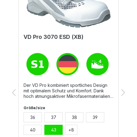
VD Pro 3070 ESD (XB)
V
Der VD Pro kombiniert sportliches Design
mit optimalem Schutz und Komfort. Dank
hoch atmungsaktiver Mikrofasermaterialien
und einer Echtleder-Brandsohle überzeugt
er mit einem ausgezeichneten Klimakomfort.
Größe/size
G
Der Schuh ist leicht, flexibel und bietet ein
36
37
38
39
angenehmes Tragegefühl – perfekt für
lange Arbeitstage in Produktion, Montage
oder Logistik.Material und
40
43
+
8
Eigenschaften:TPU Athletic ESD Laufsohle,