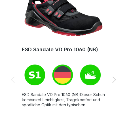
ESD Sandale VD Pro 1060 (NB)
E
ESD Sandale VD Pro 1060 (NB)Dieser Schuh
E
kombiniert Leichtigkeit, Tragekomfort und
S
sportliche Optik mit den typischen
u
Anforderungen eines Sicherheitsschuhs.
A
Hochatmungsaktive Mikrofasermaterialien
S
und die Echtleder-Brandsohle garantieren
M
einen sehr guten Klimakomfort. Perfekt
B