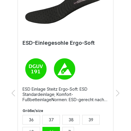
ESD-Einlegesohle Ergo-Soft
E
H
ESD Einlage Steitz Ergo-Soft: ESD
D
Standardeinlage; Komfort-
F
e
FußbetteinlageNormen: ESD-gerecht nach
u
DIN EN 61340
L
S
Größe/size
G
E
36
37
38
39
m,
S
b