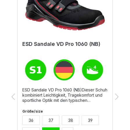
ESD Sandale VD Pro 1060 (NB)
S
ESD Sandale VD Pro 1060 (NB)Dieser Schuh
D
r
kombiniert Leichtigkeit, Tragekomfort und
S
sportliche Optik mit den typischen
h
Anforderungen eines Sicherheitsschuhs.
p
rt
Hochatmungsaktive Mikrofasermaterialien
F
Größe/size
G
und die Echtleder-Brandsohle garantieren
E
36
37
38
39
einen sehr guten Klimakomfort. Perfekt
N
geeignet für einen typischen Arbeitsalltag in
S