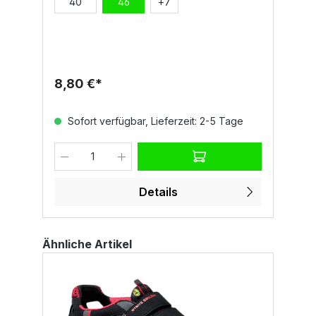
E
40
46
+
7
U
L
B
Fe
8,80 €*
1
Sofort verfügbar, Lieferzeit: 2-5 Tage
Details
Ähnliche Artikel