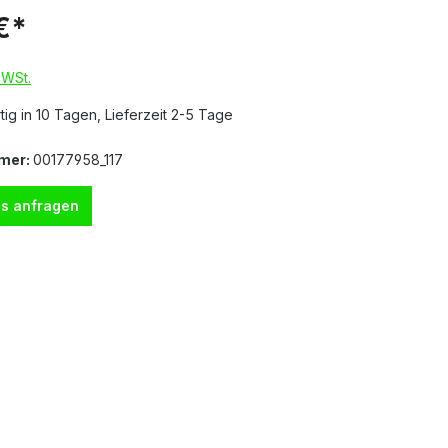
€*
MWSt.
ig in 10 Tagen, Lieferzeit 2-5 Tage
mer:
00177958_117
s anfragen