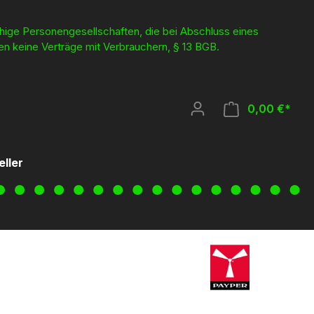
ähige Personengesellschaften, die bei Abschluss eines
en keine Verträge mit Verbrauchern, § 13 BGB.
0,00 €*
eller