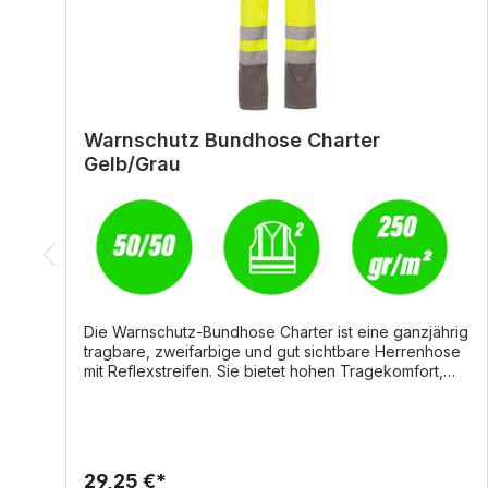
Warnschutz Bundhose Charter
Gelb/Grau
Die Warnschutz-Bundhose Charter ist eine ganzjährig
tragbare, zweifarbige und gut sichtbare Herrenhose
mit Reflexstreifen. Sie bietet hohen Tragekomfort,
robuste Verarbeitung und funktionelle Ausstattung –
ideal für Arbeiten, bei denen Sicherheit und
Bewegungsfreiheit gefragt sind. DetailsSeitlich
dehnbarer Bund mit Gürtelschlaufen für optimalen
SitzHosenschlitz mit Reißverschluss und
29,25 €*