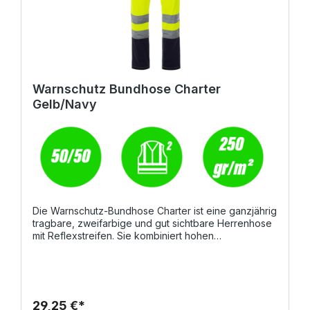
Warnschutz Bundhose Charter
Gelb/Navy
Die Warnschutz-Bundhose Charter ist eine ganzjährig
tragbare, zweifarbige und gut sichtbare Herrenhose
mit Reflexstreifen. Sie kombiniert hohen
Tragekomfort mit funktionalem Design und sorgt
dank durchdachter Details für Sicherheit und
Bewegungsfreiheit im Arbeitsalltag – zu jeder
Jahreszeit. DetailsSeitlich dehnbarer Bund mit
Gürtelschlaufen für optimalen SitzHosenschlitz mit
29,25 €*