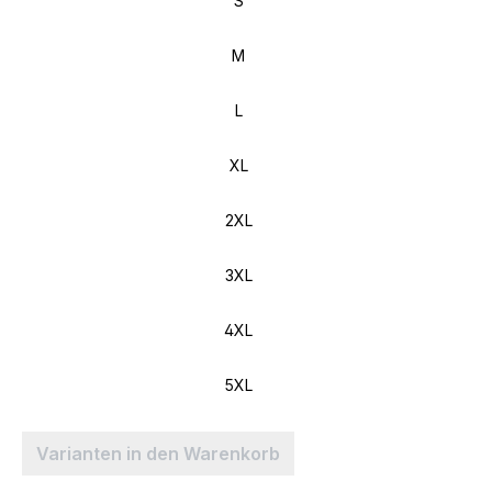
S
M
L
XL
2XL
3XL
4XL
5XL
Varianten in den Warenkorb