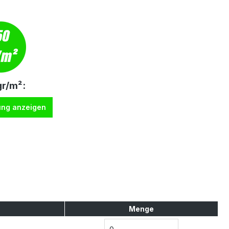
r/m²:
ung anzeigen
Menge