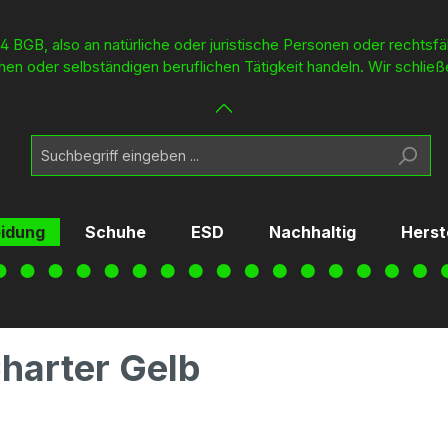
4 BGB, also an natürliche oder juristische Personen oder rechtsf
en oder selbständigen beruflichen Tätigkeit handeln. Wir schließ
eidung
Schuhe
ESD
Nachhaltig
Herst
harter Gelb