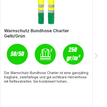
Warnschutz Bundhose Charter
W
Gelb/Grün
G
Die Warnschutz-Bundhose Charter ist eine ganzjährig
D
tragbare, zweifarbige und gut sichtbare Herrenhose
g
mit Reflexstreifen. Sie kombiniert hohen
K
Tragekomfort, funktionelle Ausstattung und
Fu
Sicherheit – ideal für Arbeiten, bei denen Sichtbarkeit
a
und Bewegungsfreiheit entscheidend sind. Details
B
Seitlich dehnbarer Bund mit Gürtelschlaufen für
stehen.
optimalen Sitz Hosenschlitz mit Reißverschluss und
b