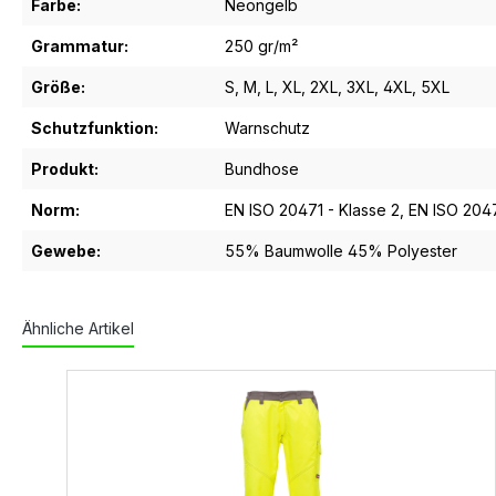
Farbe:
Neongelb
Grammatur:
250 gr/m²
Größe:
S
, M
, L
, XL
, 2XL
, 3XL
, 4XL
, 5XL
Schutzfunktion:
Warnschutz
Produkt:
Bundhose
Norm:
EN ISO 20471 - Klasse 2
, EN ISO 2047
Gewebe:
55% Baumwolle 45% Polyester
Ähnliche Artikel