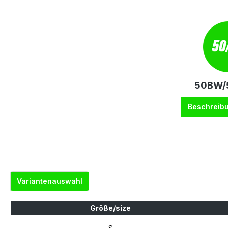
50BW/5
Beschreib
Variantenauswahl
Größe/size