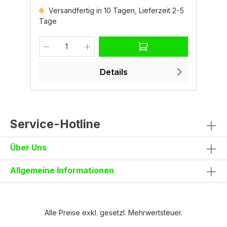
Eigenschaften100% PolyesterGewicht: ca.
E
5
Versandfertig in 10 Tagen, Lieferzeit 2-5
190 g/m²GrößenS – 5XLNormenEN ISO
1
Tage
T
14058 - Klasse 3 XXXXXEN 343:2019
–
a.
(31X)EN ISO 20471 Klasse 2 HVCE Reg. UE
2
2016/425 - Kategorie II?? Jetzt Warnschutz
C
Jacke HiSpeed entdecken
b
e
Details
Service-Hotline
Über Uns
Allgemeine Informationen
Alle Preise exkl. gesetzl. Mehrwertsteuer.