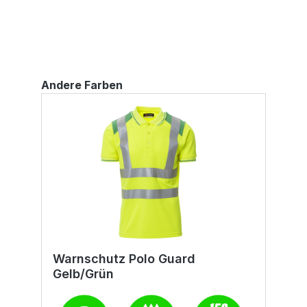
E
P
a
5
N
r
I
Andere Farben
J
Warnschutz Polo Guard
W
Gelb/Grün