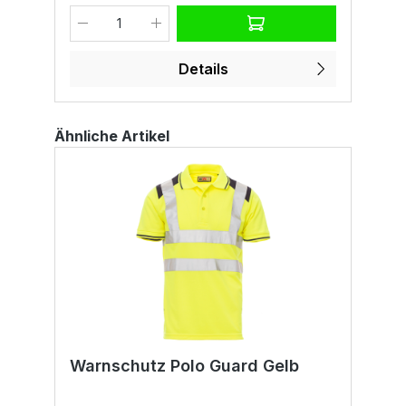
ba
N
r
I
J
Details
Ähnliche Artikel
Warnschutz Polo Guard Gelb
W
G