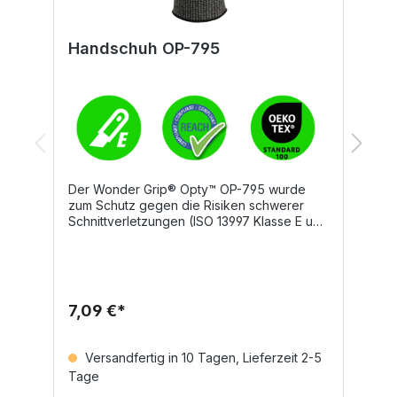
Handschuh OP-795
H
Der Wonder Grip® Opty™ OP-795 wurde
D
zum Schutz gegen die Risiken schwerer
be
Schnittverletzungen (ISO 13997 Klasse E und
E
ANSI A5) entwickelt, ohne dabei
u
Kompromisse beim Komfort einzugehen. Mit
a
seiner flexiblen und schnittfesten Außenhaut
S
sowie der Premium-Beschichtung Xtended
A
Performances XP!™ sitzt der OP-795
b
7,09 €*
6
reibungslos und bietet eine solide Griffigkeit
u
in trockener Umgebung. Dank des
P
belüfteten Handschuhrückens ist zudem
Si
Versandfertig in 10 Tagen, Lieferzeit 2-5
eine gute Atmungsaktivität
g
Tage
T
gewährleistet.Material und
H
EigenschaftenBesonders leichtes und
A