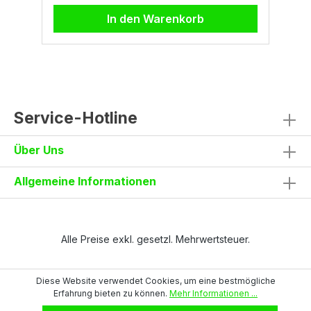
nahtloses Innenfutter mit Schnittschutzklasse
E
In den Warenkorb
A5/ESehr gute Fingerfertigkeit und hoher
T
TragekomfortStrapazierfähige, glatte PU-
B
Beschichtung für lange
g
LebensdauerAnatomische Form für sichere
l
GriffigkeitHautfreundlich und komfortabel
d
auch bei längerer NutzungBelüfteter
S
Handrücken für gute AtmungsaktivitätArt des
S
SchutzesSchnittschutzAnwendungenMecha
e
Service-Hotline
nische IndustrieLuft- und
Lo
RaumfahrtAutomobilGlasindustrieNormen &
B
Über Uns
ZertifikateEN 388 (4X43E)ANSI A5CE,
(
UKCAREACHOEKO-TEX® Standard 100Jetzt
T
ansehen
Allgemeine Informationen
Alle Preise exkl. gesetzl. Mehrwertsteuer.
Diese Website verwendet Cookies, um eine bestmögliche
Erfahrung bieten zu können.
Mehr Informationen ...