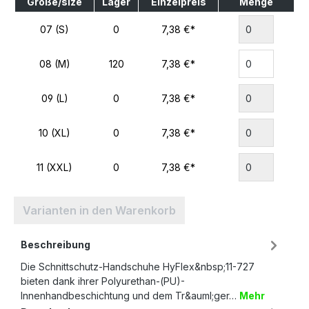
Größe/size
Lager
Einzelpreis
Menge
07 (S)
0
7,38 €*
08 (M)
120
7,38 €*
09 (L)
0
7,38 €*
10 (XL)
0
7,38 €*
11 (XXL)
0
7,38 €*
Varianten in den Warenkorb
Beschreibung
Die Schnittschutz-Handschuhe HyFlex&nbsp;11-727
bieten dank ihrer Polyurethan-(PU)-
Innenhandbeschichtung und dem Tr&auml;ger…
Mehr