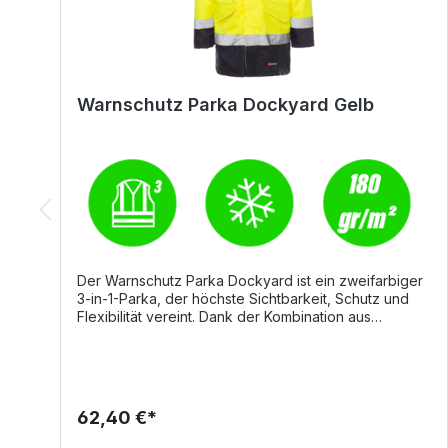
Warnschutz Parka Dockyard Gelb
Der Warnschutz Parka Dockyard ist ein zweifarbiger
3-in-1-Parka, der höchste Sichtbarkeit, Schutz und
Flexibilität vereint. Dank der Kombination aus
Außenjacke und herausnehmbarem Innenteil kann
der Parka ganzjährig und vielseitig eingesetzt
werden. Details Ungefütterte Außenjacke mit
durchgehendem, verdecktem Reißverschluss
Einsteckkapuze im Kragen Zwei Vordertaschen mit
62,40 €*
Patte Handytasche und Ring zum Anhängen eines
Ausweises Innentasche mit Klettverschluss