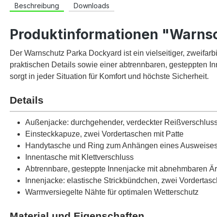
Beschreibung
Downloads
Produktinformationen "Warns
Der Warnschutz Parka Dockyard ist ein vielseitiger, zweifarb
praktischen Details sowie einer abtrennbaren, gestepp­ten I
sorgt in jeder Situation für Komfort und höchste Sicherheit.
Details
Außenjacke: durchgehender, verdeckter Reißverschlus
Einsteckkapuze, zwei Vordertaschen mit Patte
Handytasche und Ring zum Anhängen eines Ausweise
Innentasche mit Klettverschluss
Abtrennbare, gesteppte Innenjacke mit abnehmbaren Ä
Innenjacke: elastische Strickbündchen, zwei Vordertas
Warmversiegelte Nähte für optimalen Wetterschutz
Material und Eigenschaften