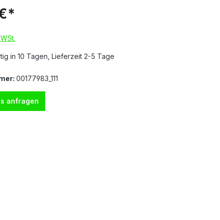
 €*
MWSt.
ig in 10 Tagen, Lieferzeit 2-5 Tage
mer:
00177983_111
s anfragen