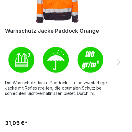
Warnschutz Jacke Paddock Orange
W
Die Warnschutz Jacke Paddock ist eine zweifarbige
D
Jacke mit Reflexstreifen, die optimalen Schutz bei
Si
schlechten Sichtverhältnissen bietet. Durch ihr
d
funktionales Design kombiniert sie Sicherheit,
A
Komfort und hohe Strapazierfähigkeit. Details
h
Durchgehender, verdeckter Reißverschluss
o
Einrollbare Kapuze im Kragen Elastische Taille und
Fun
Ärmelbündchen Zwei große Vordertaschen mit
B
31,05 €*
6
Klappe und Klettverschluss Handytasche und Ring
A
zum Anhängen eines Ausweises Wattierte Innenseite
M