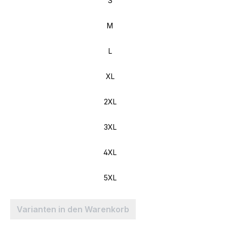
S
M
L
XL
2XL
3XL
4XL
5XL
Varianten in den Warenkorb