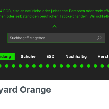
4 BGB, also an natürliche oder juristische Personen oder rechtsf
en oder selbständigen beruflichen Tätigkeit handeln. Wir schließ
eidung
Schuhe
ESD
Nachhaltig
Herst
yard Orange