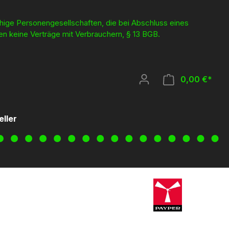
ähige Personengesellschaften, die bei Abschluss eines
en keine Verträge mit Verbrauchern, § 13 BGB.
0,00 €*
eller