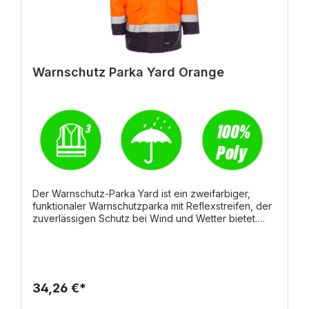
Warnschutz Parka Yard Orange
Der Warnschutz-Parka Yard ist ein zweifarbiger,
funktionaler Warnschutzparka mit Reflexstreifen, der
zuverlässigen Schutz bei Wind und Wetter bietet.
Durch die Kombination aus wetterfester Ausstattung,
wärmender Wattierung und hohem Tragekomfort ist
er ideal für den täglichen Einsatz im Außenbereich
geeignet. DetailsDurchgehender, verdeckter
Reißverschluss mit PatteEinrollbare Kapuze im
34,26 €*
KragenBündchen aus elastischem Rippstrick für
angenehmen SitzZwei Vordertaschen mit