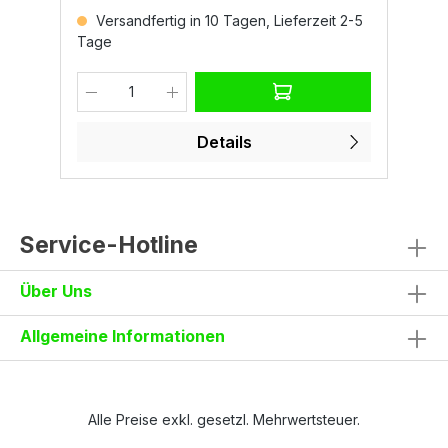
Eigenschaften100% PolyesterGewicht: ca.
E
5
Versandfertig in 10 Tagen, Lieferzeit 2-5
190 g/m²GrößenS – 5XLNormenEN ISO
1
Tage
T
14058 - Klasse 3 XXXXXEN 343:2019
–
a.
(31X)EN ISO 20471 Klasse 2 HVCE Reg. UE
2
2016/425 - Kategorie II?? Jetzt Warnschutz
C
Jacke HiSpeed entdecken
b
e
Details
Service-Hotline
Über Uns
Allgemeine Informationen
Alle Preise exkl. gesetzl. Mehrwertsteuer.