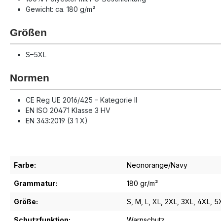
Gewicht: ca. 180 g/m²
Größen
S–5XL
Normen
CE Reg UE 2016/425 – Kategorie II
EN ISO 20471 Klasse 3 HV
EN 343:2019 (3 1 X)
Farbe:
Neonorange/Navy
Grammatur:
180 gr/m²
Größe:
S
, M
, L
, XL
, 2XL
, 3XL
, 4XL
, 5
Schutzfunktion:
Warnschutz