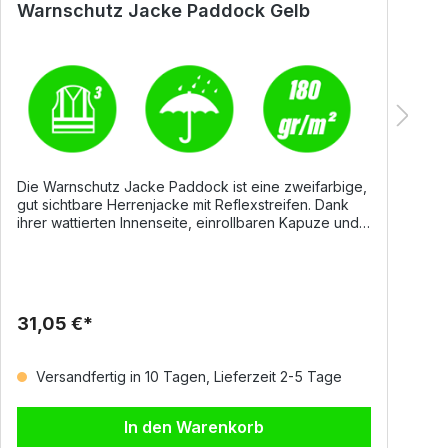
Warnschutz Jacke Paddock Gelb
W
Die Warnschutz Jacke Paddock ist eine zweifarbige,
D
gut sichtbare Herrenjacke mit Reflexstreifen. Dank
g
ihrer wattierten Innenseite, einrollbaren Kapuze und
R
wärmeversiegelten Nähte bietet sie zuverlässigen
s
Schutz vor Kälte, Wind und Regen. Praktische
P
Taschenlösungen sorgen für hohen Komfort im
z
Arbeitsalltag. Details Durchgehender, verdeckter
R
Reißverschluss Einrollbare Kapuze im Kragen
ho
31,05 €*
3
Elastische Taille und Ärmelbündchen Zwei große
Ma
Vordertaschen mit Klappe und Klettverschluss
G
Handytasche und Ring zum Anhängen eines
m
Versandfertig in 10 Tagen, Lieferzeit 2-5 Tage
Ausweises Wattierte Innenseite mit Tasche und
N
Klettverschluss Wärmeversiegelte Nähte Material und
M
Eigenschaften 100% Polyester mit PU-Beschichtung
V
In den Warenkorb
ca. 180 g/m² Zweifarbiges Design Größen S – 5XL
Handyt