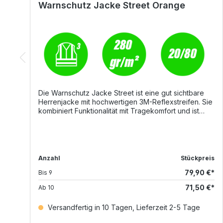
Warnschutz Jacke Street Orange
Die Warnschutz Jacke Street ist eine gut sichtbare
Herrenjacke mit hochwertigen 3M-Reflexstreifen. Sie
kombiniert Funktionalität mit Tragekomfort und ist
ideal für Arbeiten, bei denen höchste Sichtbarkeit
gefordert ist. Details Abtrennbare Ärmel für flexible
Einsatzmöglichkeiten 8 mm 2-Wege-Reißverschluss
aus Kunststoff mit Metallschieber Elastische Taille und
Ärmelbündchen für optimalen Sitz Zwei
Anzahl
Stückpreis
Vordertaschen mit Reißverschluss Zwei Brusttaschen
79,90 €*
Bis
9
mit Reißverschluss und zusätzliche Handytasche
Außenreißverschluss auf der linken Brustseite für
71,50 €*
Ab
10
einfache Veredelung (Druck/Stick) Multifunktionale
Armtasche Innenfutter aus wärmendem Fleece
Versandfertig in 10 Tagen, Lieferzeit 2-5 Tage
Innentasche und zusätzlicher Reißverschluss für
einfache Veredelung (Druck/Stick) Material und