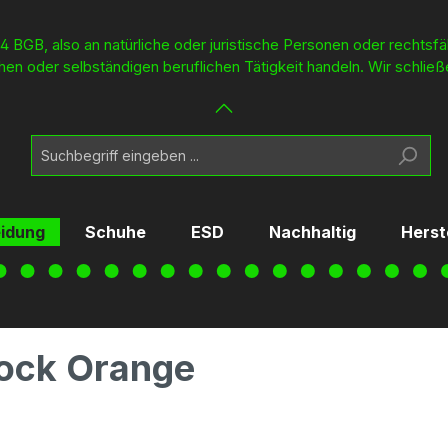
4 BGB, also an natürliche oder juristische Personen oder rechtsf
en oder selbständigen beruflichen Tätigkeit handeln. Wir schließ
eidung
Schuhe
ESD
Nachhaltig
Herst
ock Orange