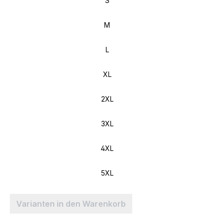
S
M
L
XL
2XL
3XL
4XL
5XL
Varianten in den Warenkorb