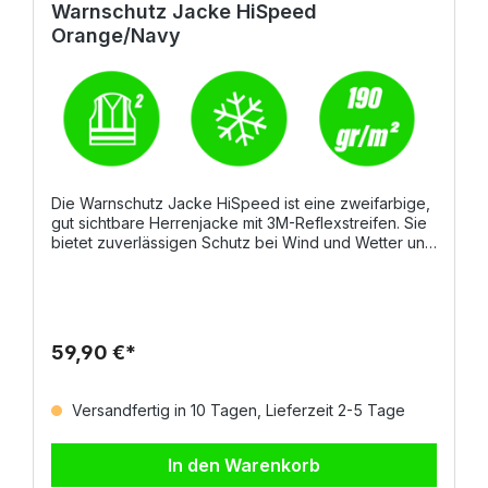
Warnschutz Jacke HiSpeed
Orange/Navy
Die Warnschutz Jacke HiSpeed ist eine zweifarbige,
gut sichtbare Herrenjacke mit 3M-Reflexstreifen. Sie
bietet zuverlässigen Schutz bei Wind und Wetter und
überzeugt durch praktische Details wie eine
einrollbare Kapuze und regulierbare Ärmelbündchen.
Durch ihre robuste Verarbeitung und hohe
Sichtbarkeit ist sie ideal für den täglichen Einsatz im
Außenbereich geeignet. Details Verdeckter
59,90 €*
Reißverschluss aus Kunststoff mit Metallschieber und
Klettverschluss Einrollbare Kapuze Elastische
Ärmelbündchen mit Weitenregulierung Zwei
Versandfertig in 10 Tagen, Lieferzeit 2-5 Tage
verdeckte Vordertaschen Brusttasche mit
Ausweisfach Material und Eigenschaften 100%
Polyester ca. 190 g/m² Zweifarbig: Neonorange/Navy
In den Warenkorb
Größen S – 5XL Normen EN ISO 20471 Klasse 2 EN