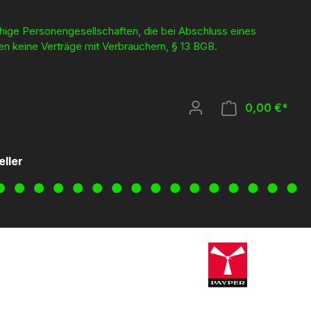
ähige Personengesellschaften, die bei Abschluss eines
en keine Verträge mit Verbrauchern, § 13 BGB.
0,00 €*
eller