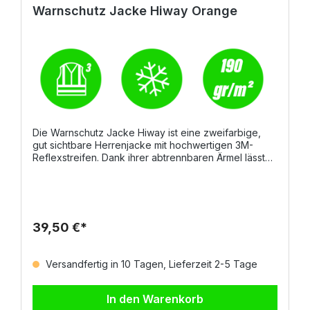
Warnschutz Jacke Hiway Orange
Die Warnschutz Jacke Hiway ist eine zweifarbige,
gut sichtbare Herrenjacke mit hochwertigen 3M-
Reflexstreifen. Dank ihrer abtrennbaren Ärmel lässt
sie sich flexibel als Jacke oder Weste tragen.
Praktische Details wie elastische Ärmelbündchen,
zwei Vordertaschen, eine Brusttasche mit
Reißverschluss sowie eine Handytasche sorgen für
hohen Komfort und Funktionalität im Arbeitsalltag.
39,50 €*
Material und Eigenschaften 100% Polyester
Gewebegewicht: ca. 190 g/m² Zweifarbiges Design
mit 3M-Reflexstreifen Abtrennbare Ärmel für flexible
Versandfertig in 10 Tagen, Lieferzeit 2-5 Tage
Nutzung Reißverschluss aus Kunststoff mit
Metallschieber Elastische Ärmelbündchen Zwei
Vordertaschen Brusttasche mit Reißverschluss
In den Warenkorb
Handytasche Größen S–5XL Normen EN ISO 20471