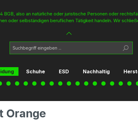
4 BGB, also an natürliche oder juristische Personen oder rechtsf
en oder selbständigen beruflichen Tätigkeit handeln. Wir schließ
eidung
Schuhe
ESD
Nachhaltig
Herst
t Orange