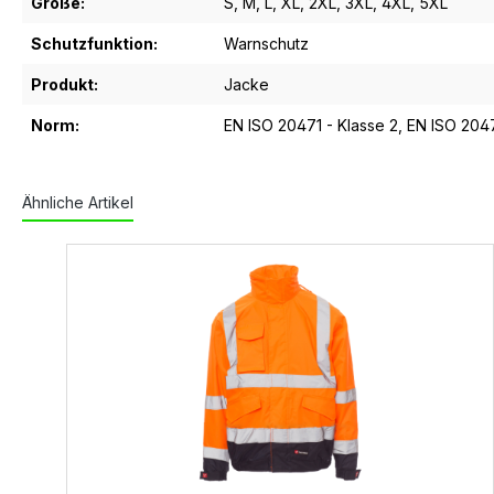
Größe:
S
, M
, L
, XL
, 2XL
, 3XL
, 4XL
, 5XL
Schutzfunktion:
Warnschutz
Produkt:
Jacke
Norm:
EN ISO 20471 - Klasse 2
, EN ISO 2047
Ähnliche Artikel