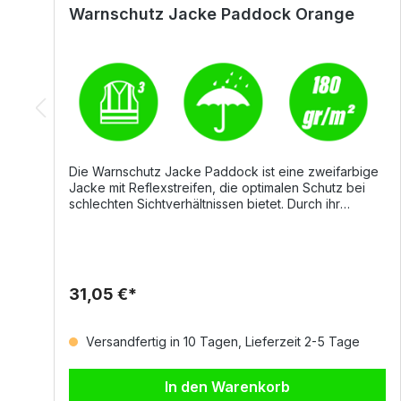
Warnschutz Jacke Paddock Orange
Die Warnschutz Jacke Paddock ist eine zweifarbige
Jacke mit Reflexstreifen, die optimalen Schutz bei
schlechten Sichtverhältnissen bietet. Durch ihr
funktionales Design kombiniert sie Sicherheit,
Komfort und hohe Strapazierfähigkeit. Details
Durchgehender, verdeckter Reißverschluss
Einrollbare Kapuze im Kragen Elastische Taille und
Ärmelbündchen Zwei große Vordertaschen mit
31,05 €*
Klappe und Klettverschluss Handytasche und Ring
zum Anhängen eines Ausweises Wattierte Innenseite
mit Klettverschlusstasche Wärmeversiegelte Nähte
Versandfertig in 10 Tagen, Lieferzeit 2-5 Tage
für zusätzlichen Schutz Material und Eigenschaften
100% Polyester mit PU-Beschichtung Gewicht: ca. 180
g/m² Größen S–5XL Normen CE Reg UE 2016/425 –
In den Warenkorb
Kategorie II EN ISO 20471 Klasse 3 HV EN 343:2019 (3