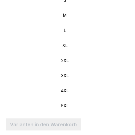
S
M
L
XL
2XL
3XL
4XL
5XL
Varianten in den Warenkorb