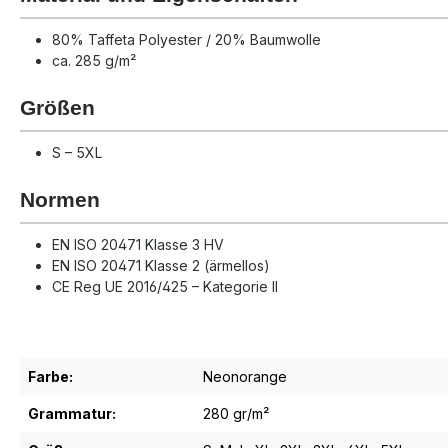
80% Taffeta Polyester / 20% Baumwolle
ca. 285 g/m²
Größen
S – 5XL
Normen
EN ISO 20471 Klasse 3 HV
EN ISO 20471 Klasse 2 (ärmel­los)
CE Reg UE 2016/425 – Kategorie II
Farbe:
Neonorange
Grammatur:
280 gr/m²