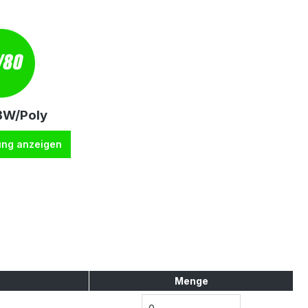
BW/Poly
ung anzeigen
Menge