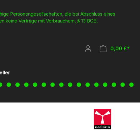
ähige Personengesellschaften, die bei Abschluss eines
en keine Verträge mit Verbrauchern, § 13 BGB.
0,00 €*
eller