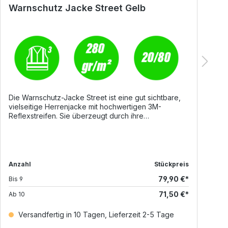
Warnschutz Jacke Street Gelb
W
Die Warnschutz-Jacke Street ist eine gut sichtbare,
D
vielseitige Herrenjacke mit hochwertigen 3M-
z
Reflexstreifen. Sie überzeugt durch ihre
h
abtrennbaren Ärmel, die sie flexibel zur Weste
Ä
umfunktionieren, und bietet durchdachte Details für
g
Komfort, Funktionalität und einfache Veredelung.
e
DetailsAbtrennbare Ärmel – flexibel als Jacke oder
fü
Weste tragbar8 mm 2-Wege-Reißverschluss aus
Si
Anzahl
Stückpreis
3
Kunststoff mit MetallschieberElastische Taille und
P
79,90 €*
Bis
9
Ärmelbündchen für angenehmen SitzZwei
A
Vordertaschen mit ReißverschlussZwei Brusttaschen
fü
71,50 €*
Ab
10
mit ReißverschlussHandytasche für schnellen
M
ZugriffAußenreißverschluss auf der linken Brustseite
V
Versandfertig in 10 Tagen, Lieferzeit 2-5 Tage
für einfache Veredelung
Handy
(Druck/Stick)Multifunktionale ArmtascheInnenfutter
(