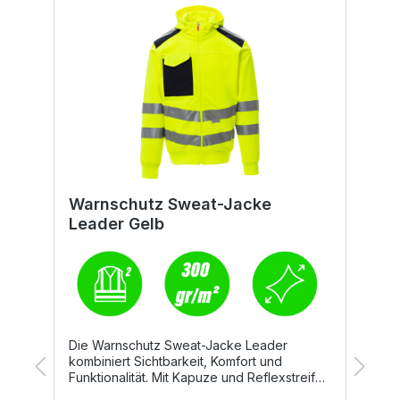
Warnschutz Sweat-Jacke
W
Leader Gelb
L
Die Warnschutz Sweat-Jacke Leader
D
kombiniert Sichtbarkeit, Komfort und
e
Funktionalität. Mit Kapuze und Reflexstreifen
K
ausgestattet, bietet sie optimalen Schutz im
h