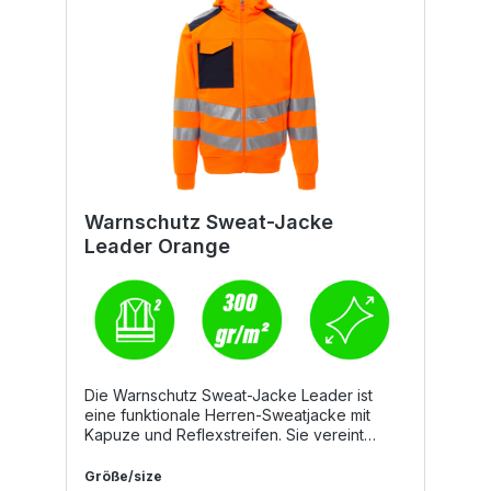
Warnschutz Sweat-Jacke
Leader Orange
Die Warnschutz Sweat-Jacke Leader ist
eine funktionale Herren-Sweatjacke mit
Kapuze und Reflexstreifen. Sie vereint
hohen Tragekomfort mit verlässlichem
Schutz und sorgt für gute Sichtbarkeit im
Größe/size