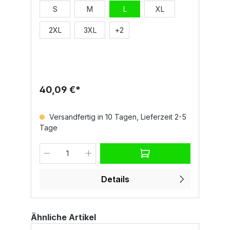
Arbeitsalltag.DetailsDurchgehender 2-
S
M
L
XL
Wege-SBS-Reißverschluss mit Autolock-
MetallschieberElastischer Feinripp an Ärmeln
und TailleZwei Vordertaschen mit
2XL
3XL
+
2
verdecktem ReißverschlussMultifunktionale
Brusttasche mit Ring zum Befestigen des
Ausweises und Verschlusspatte mit LOCK
SYSTEMKapuze für zusätzlichen
SchutzMaterial und Eigenschaften100%
Polyesterca. 300 g/m²GrößenS–
40,09 €*
5XLNormenEN ISO 20471 Cl.2 HVCE Reg UE
2016/425 - II° Cat.Jetzt ansehen
Versandfertig in 10 Tagen, Lieferzeit 2-5
Tage
Details
Ähnliche Artikel