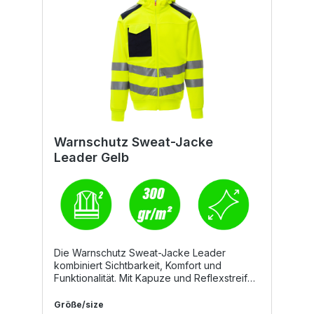
Warnschutz Sweat-Jacke
Leader Gelb
Die Warnschutz Sweat-Jacke Leader
kombiniert Sichtbarkeit, Komfort und
Funktionalität. Mit Kapuze und Reflexstreifen
ausgestattet, bietet sie optimalen Schutz im
Arbeitsalltag. Durch ihre robuste
Größe/size