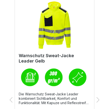
Warnschutz Sweat-Jacke
W
Leader Gelb
L
Die Warnschutz Sweat-Jacke Leader
D
kombiniert Sichtbarkeit, Komfort und
e
Funktionalität. Mit Kapuze und Reflexstreifen
K
ausgestattet, bietet sie optimalen Schutz im
h