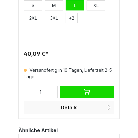
Verarbeitung und praktischen Details ist sie
S
M
L
XL
besonders für den professionellen Einsatz
geeignet.DetailsDurchgehender 2-Wege-
SBS-Reißverschluss mit Autolock-
2XL
3XL
+
2
MetallschieberElastischer Feinripp an Ärmeln
und TailleZwei Vordertaschen mit
verdecktem ReißverschlussMultifunktionale
Brusttasche mit Ring für Ausweis und
Verschlusspatte mit LOCK SYSTEMKapuze
für zusätzlichen SchutzMaterial und
40,09 €*
Eigenschaften100% Polyesterca. 300
g/m²GrößenS–5XLNormenEN ISO 20471 Cl.2
HVCE Reg UE 2016/425 – II° Cat.Jetzt
Versandfertig in 10 Tagen, Lieferzeit 2-5
ansehen
Tage
Details
Ähnliche Artikel