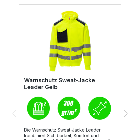
Warnschutz Sweat-Jacke
W
Leader Gelb
O
Die Warnschutz Sweat-Jacke Leader
D
kombiniert Sichtbarkeit, Komfort und
s