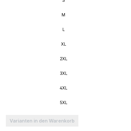
S
M
L
XL
2XL
3XL
4XL
5XL
Varianten in den Warenkorb