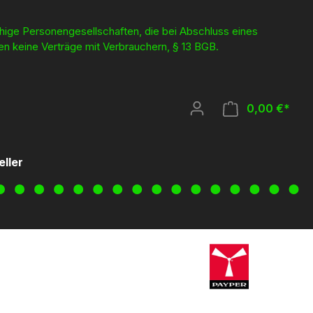
ähige Personengesellschaften, die bei Abschluss eines
en keine Verträge mit Verbrauchern, § 13 BGB.
0,00 €*
eller