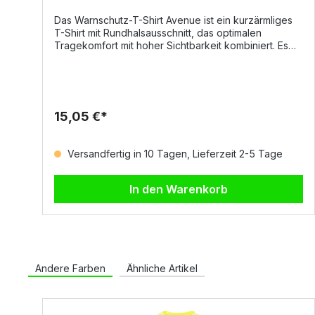
Das Warnschutz-T-Shirt Avenue ist ein kurzärmliges
T-Shirt mit Rundhalsausschnitt, das optimalen
Tragekomfort mit hoher Sichtbarkeit kombiniert. Es
eignet sich ideal für warme Arbeitstage und
gewährleistet dank reflektierender Elemente
zuverlässigen Schutz in allen Arbeitssituationen.
DetailsKurzärmliges Design mit klassischem
RundhalsausschnittWarnschutz durch Reflexstreifen
15,05 €*
für bessere SichtbarkeitNackenband für zusätzlichen
TragekomfortLeichtes, atmungsaktives Material –
ideal für den Sommer Material &
Versandfertig in 10 Tagen, Lieferzeit 2-5 Tage
EigenschaftenMaterial: 100 % Polyester Dry-
TechFlächengewicht: 150 g/m²Atmungsaktiv,
feuchtigkeitsregulierend und
In den Warenkorb
schnelltrocknendAngenehm weich auf der Haut
GrößenS – 5XL
NormenEN ISO 20471 Klasse 3 (in Kombination mit Mo
dell CRAFT)EN ISO 20471 Klasse 3 (in Kombination mit
Modell CHARTER)EN ISO 20471 Klasse 2 (Hochsicht
barkeit)CE Reg. (EU) 2016/425 – Kategorie II
Andere Farben
Ähnliche Artikel
Interesse am Warnschutz-T-Shirt Avenue? Jetzt
anfragen