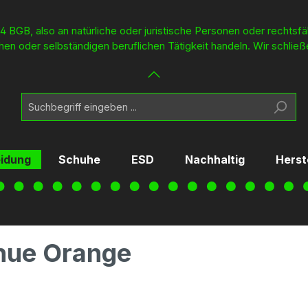
4 BGB, also an natürliche oder juristische Personen oder rechtsf
en oder selbständigen beruflichen Tätigkeit handeln. Wir schließ
eidung
Schuhe
ESD
Nachhaltig
Herst
nue Orange