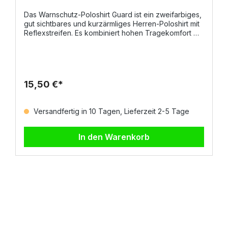
Das Warnschutz-Poloshirt Guard ist ein zweifarbiges,
gut sichtbares und kurzärmliges Herren-Poloshirt mit
Reflexstreifen. Es kombiniert hohen Tragekomfort mit
optimaler Sichtbarkeit und einem modernen,
sportlichen Design – ideal für den täglichen Einsatz in
Arbeitsumgebungen mit erhöhtem Sicherheitsbedarf.
DetailsDrei Knöpfe Ton-in-Ton mit edlem
PerlmutteffektKragen und Ärmelbündchen aus
15,50 €*
Feinripp mit feinem Profil in
KontrastfarbeSeitenschlitze für verbesserte
BewegungsfreiheitNackenband für hohen
Versandfertig in 10 Tagen, Lieferzeit 2-5 Tage
TragekomfortReflexstreifen für erhöhte Sichtbarkeit
bei schlechten Lichtverhältnissen Material &
EigenschaftenMaterial: 100 %
In den Warenkorb
PolyesterFlächengewicht: 150 g/m²Leicht,
atmungsaktiv und pflegeleicht GrößenS – 5XL
NormenEN ISO 20471 Klasse 2 (Hochsichtbarkeit)CE
Reg. (EU) 2016/425 – Kategorie II Interesse am
Warnschutz-Poloshirt Guard? Jetzt anfragen