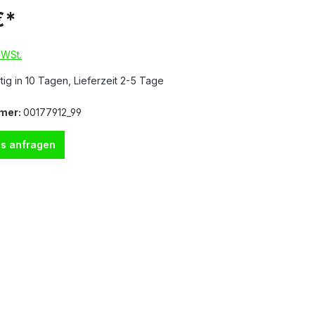
€*
MWSt.
ig in 10 Tagen, Lieferzeit 2-5 Tage
mer:
00177912_99
s anfragen