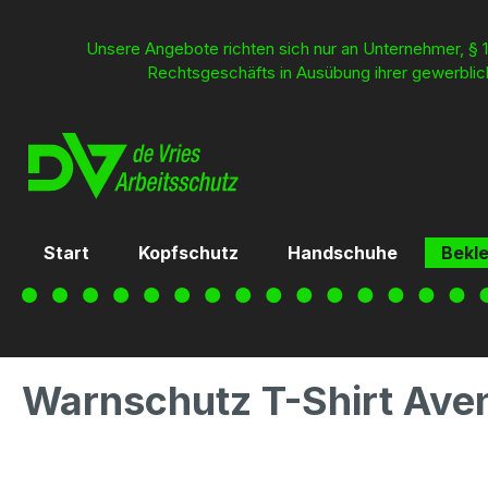
inhalt springen
Unsere Angebote richten sich nur an Unternehmer, § 1
Rechtsgeschäfts in Ausübung ihrer gewerblich
Start
Kopfschutz
Handschuhe
Bekl
Warnschutz T-Shirt Ave