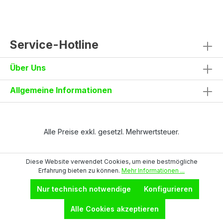
Technische DatenGarn: HPPE und
D
GlasfaserBeschichtung: ½-Tauchung aus
g
Nitril (blau)Abschluss:
u
StrickbundBesonderheit: Öl- und
C
flüssigkeitsdichte Beschichtung Normen &
Ih
Service-Hotline
ZertifikateEN 388:2016 (4 X 4 4 D) –
Ö
Mechanische RisikenEN 13997 –
a
Über Uns
Schnittschutzprüfung (Level D) Interesse am
a
Schnittschutzhandschuh MITAR WB? Jetzt
M
anfragen
L
Allgemeine Informationen
v
T
T
Te
(
Alle Preise exkl. gesetzl. Mehrwertsteuer.
3
Diese Website verwendet Cookies, um eine bestmögliche
Erfahrung bieten zu können.
Mehr Informationen ...
Nur technisch notwendige
Konfigurieren
Alle Cookies akzeptieren