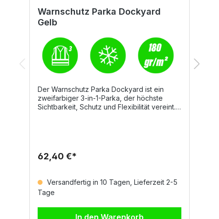
Warnschutz Parka Dockyard
W
Gelb
Der Warnschutz Parka Dockyard ist ein
D
zweifarbiger 3-in-1-Parka, der höchste
z
Sichtbarkeit, Schutz und Flexibilität vereint.
m
Dank der Kombination aus Außenjacke und
b
herausnehmbarem Innenteil kann der Parka
K
ganzjährig und vielseitig eingesetzt werden.
w
Details Ungefütterte Außenjacke mit
Tr
durchgehendem, verdecktem
E
62,40 €*
3
Reißverschluss Einsteckkapuze im Kragen
D
Zwei Vordertaschen mit Patte Handytasche
R
und Ring zum Anhängen eines Ausweises
i
Versandfertig in 10 Tagen, Lieferzeit 2-5
Innentasche mit Klettverschluss
R
Tage
T
Abtrennbares Innenteil: gesteppte Jacke mit
V
abnehmbaren Ärmeln und elastischen
R
Strickbündchen Zwei Vordertaschen mit
A
In den Warenkorb