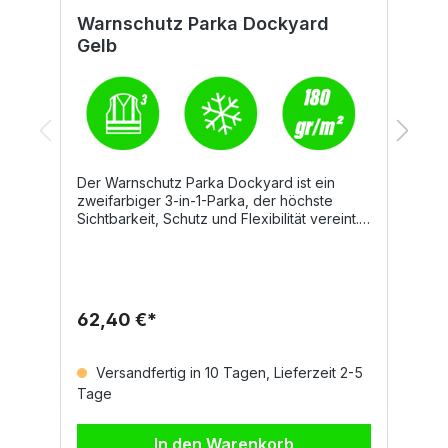
Warnschutz Parka Dockyard
W
Gelb
Der Warnschutz Parka Dockyard ist ein
D
zweifarbiger 3-in-1-Parka, der höchste
z
Sichtbarkeit, Schutz und Flexibilität vereint.
m
Dank der Kombination aus Außenjacke und
b
herausnehmbarem Innenteil kann der Parka
K
ganzjährig und vielseitig eingesetzt werden.
w
Details Ungefütterte Außenjacke mit
Tr
durchgehendem, verdecktem
E
62,40 €*
3
Reißverschluss Einsteckkapuze im Kragen
D
Zwei Vordertaschen mit Patte Handytasche
R
und Ring zum Anhängen eines Ausweises
i
Versandfertig in 10 Tagen, Lieferzeit 2-5
Innentasche mit Klettverschluss
R
Tage
T
Abtrennbares Innenteil: gesteppte Jacke mit
V
abnehmbaren Ärmeln und elastischen
R
Strickbündchen Zwei Vordertaschen mit
A
In den Warenkorb